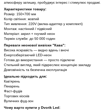
атмосферу затишку, пробуджує інтерес і стимулює продажі.
Характеристики товару:
Розмір: 150×700 мм
Колір світіння: жовтий
Тип живлення: 220V (вилка-адаптер у комплекті)
Монтаж: настінний / підвісний
Матеріал: акрил + гнучкий неон
Термін служби: до 50 000 годин
Переваги неонової вивіски "Кава":
Висока яскравість — видно вдень і вночі
Енергозберігаючий LED-неон
Готова до використання — просто підключи
Стильний вигляд, який підкреслює концепцію закладу
Довговічність та безпечна експлуатація
Ідеально підходить для:
Кав’ярень
Пекарень
Фаст-фудів
Торгових кіосків
Вуличних фуд-зон
Чому варто купити у Dvorik Led: