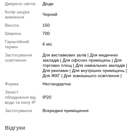
Джерело світла
Діоди
Колір шнура
Чорний
живлення
Висота
150
Ширина
700
Гарантійний
6 міс
термін
Застосування
Для виставкових залів | Для медичних
освітлення
закладів | Для офісних приміщень | Для
торгових площ | Для навчальних закладів |
Для реклами | Для внутрішніх приміщень |
Для ЖКГ | Для зовнішнього освітлення |
Форма
Нестандартна
Захист
обладнання від
IP20
води та пилу IP
Застосування
Всередині приміщення
Відгуки