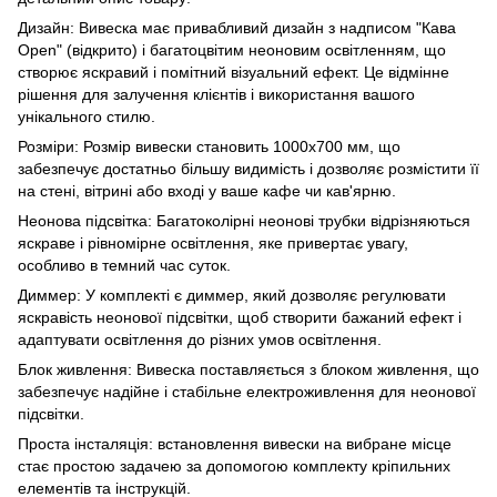
Дизайн: Вивеска має привабливий дизайн з надписом "Кава
Open" (відкрито) і багатоцвітим неоновим освітленням, що
створює яскравий і помітний візуальний ефект. Це відмінне
рішення для залучення клієнтів і використання вашого
унікального стилю.
Розміри: Розмір вивески становить 1000x700 мм, що
забезпечує достатньо більшу видимість і дозволяє розмістити її
на стені, вітрині або вході у ваше кафе чи кав'ярню.
Неонова підсвітка: Багатоколірні неонові трубки відрізняються
яскраве і рівномірне освітлення, яке привертає увагу,
особливо в темний час суток.
Диммер: У комплекті є диммер, який дозволяє регулювати
яскравість неонової підсвітки, щоб створити бажаний ефект і
адаптувати освітлення до різних умов освітлення.
Блок живлення: Вивеска поставляється з блоком живлення, що
забезпечує надійне і стабільне електроживлення для неонової
підсвітки.
Проста інсталяція: встановлення вивески на вибране місце
стає простою задачею за допомогою комплекту кріпильних
елементів та інструкцій.