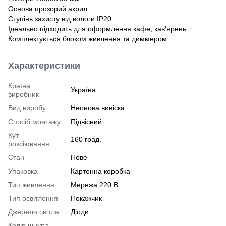
Основа прозорий акрил
Ступінь захисту від вологи ІР20
Ідеально підходить для оформлення кафе, кав'ярень
Комплектується блоком живлення та диммером
Характеристики
Країна
Україна
виробник
Вид виробу
Неонова вивіска
Спосіб монтажу
Підвісний
Кут
160 град.
розсіювання
Стан
Нове
Упаковка
Картонна коробка
Тип живлення
Мережа 220 В
Тип освітлення
Покажчик
Джерело світла
Діоди
Колір шнура