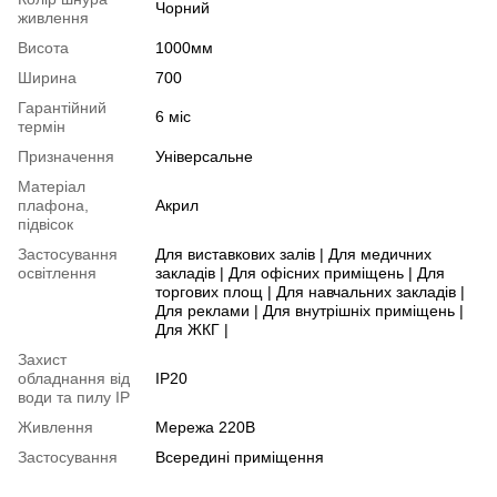
Чорний
живлення
Висота
1000мм
Ширина
700
Гарантійний
6 міс
термін
Призначення
Універсальне
Матеріал
плафона,
Акрил
підвісок
Застосування
Для виставкових залів | Для медичних
освітлення
закладів | Для офісних приміщень | Для
торгових площ | Для навчальних закладів |
Для реклами | Для внутрішніх приміщень |
Для ЖКГ |
Захист
обладнання від
IP20
води та пилу IP
Живлення
Мережа 220В
Застосування
Всередині приміщення