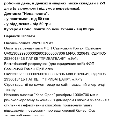
робочий день, в деяких випадках може складати з 2-3
днів (в залежності від умов перевізника).
Доставка “Нова пошта”:
- у поштомат - від 50 грн
- у відділення - від 50 грн
Кур'єром Нової пошти по всій Україні - від 85 грн.
Варіанти Оплати
Онлайн-оплата WAYFORPAY
Оплата за реквізитами ФОП Савінський Роман Юрійович
UA913052990000026001005007806 МФО: 320649, ЄДРПОУ:
2936013415 ПАТ КБ "ПРИВАТБАНК", м.Київ
Безготівковий розрахунок (для юридичних осіб) ФОП
Савінський Роман Юрій ович
UA913052990000026001005007806 МФО: 320649, ЄДРПОУ:
2936013415 ПАТ КБ. . " ПРИВАТБАНК", м.Київ
Строк гарантії на кожен товар на сайті, вказаний в карточці
товару
Неонова вивеска "Кава Open" розміром 1000х700 мм в
різнокольоровому виконанні з диммером і блоком живлення є
стильним і ефективним способом привернути увагу
відвідувачів і повідомити про ваш кавовий бізнес. Ось
детальний опис товару: