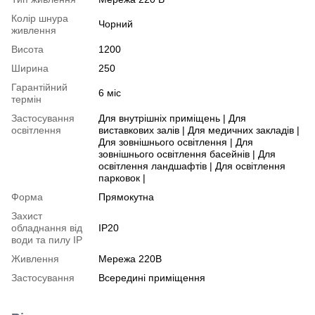
Колір шнура
Чорний
живлення
Висота
1200
Ширина
250
Гарантійний
6 міс
термін
Застосування
Для внутрішніх приміщень | Для
освітлення
виставкових залів | Для медичних закладів |
Для зовнішнього освітлення | Для
зовнішнього освітлення басейнів | Для
освітлення ландшафтів | Для освітлення
парковок |
Форма
Прямокутна
Захист
обладнання від
IP20
води та пилу IP
Живлення
Мережа 220В
Застосування
Всередині приміщення