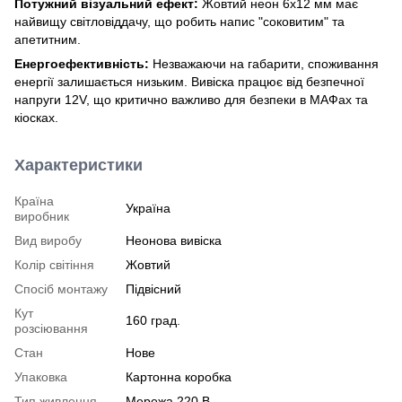
Потужний візуальний ефект:
Жовтий неон 6х12 мм має
найвищу світловіддачу, що робить напис "соковитим" та
апетитним.
Енергоефективність:
Незважаючи на габарити, споживання
енергії залишається низьким. Вивіска працює від безпечної
напруги 12V, що критично важливо для безпеки в МАФах та
кіосках.
Характеристики
Країна
Україна
виробник
Вид виробу
Неонова вивіска
Колір світіння
Жовтий
Спосіб монтажу
Підвісний
Кут
160 град.
розсіювання
Стан
Нове
Упаковка
Картонна коробка
Тип живлення
Мережа 220 В