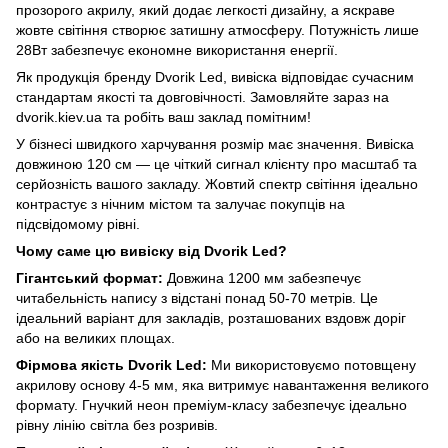
прозорого акрилу, який додає легкості дизайну, а яскраве
жовте світіння створює затишну атмосферу. Потужність лише
28Вт забезпечує економне використання енергії.
Як продукція бренду Dvorik Led, вивіска відповідає сучасним
стандартам якості та довговічності. Замовляйте зараз на
dvorik.kiev.ua та робіть ваш заклад помітним!
У бізнесі швидкого харчування розмір має значення. Вивіска
довжиною 120 см — це чіткий сигнал клієнту про масштаб та
серйозність вашого закладу. Жовтий спектр світіння ідеально
контрастує з нічним містом та залучає покупців на
підсвідомому рівні.
Чому саме цю вивіску від Dvorik Led?
Гігантський формат:
Довжина 1200 мм забезпечує
читабельність напису з відстані понад 50-70 метрів. Це
ідеальний варіант для закладів, розташованих вздовж доріг
або на великих площах.
Фірмова якість Dvorik Led:
Ми використовуємо потовщену
акрилову основу 4-5 мм, яка витримує навантаження великого
формату. Гнучкий неон преміум-класу забезпечує ідеально
рівну лінію світла без розривів.