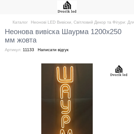
Каталог
Неонові LED Вивіски, Світловий Декор та Фігури: Дл
Неонова вивіска Шаурма 1200х250
мм жовта
Артикул:
11133
Написати відгук