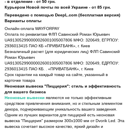
- в отделение - от 50 грн.
Курьером Новой почты по всей Украине - от 85 грн.
Переведено с помощью DeepL.com (бесплатная версия)
Варианты оплаты
Онлайн-оплата WAYFORPAY
Оплата по реквизитам ФЛП Савинский Роман Юрьевич
UA913052990000026001005007806 МФО: 320649, ЕГРПОУ:
2936013415 ПАО КБ «ПРИВАТБАНК», г. Киев
Безналичный расчет (для юридических лиц) ФЛП Савинский
Роман Юрьевич
UA913052990000026001005007806 МФО: 320649, ЕДРПОУ:
2936013415 ПАО КБ. . «ПРИВАТБАНК», г. Киев
Срок гарантии на каждый товар на сайте, указанный в
карточке товара
Неоновая вывеска "Пиццерия": стиль и эффективность
для вашего бизнеса
Неоновые вывески
являются не только эффективным
средством привлечения внимания, но и стильным элементом
декора, подчеркивающим уникальность вашего заведения.
Одним из лучших вариантов для пиццерий есть неоновая
вывеска "Пиццерия" размером 300х1000 мм от Dvorik Led. Эта
вывеска сочетает высокое качество, яркий дизайн и