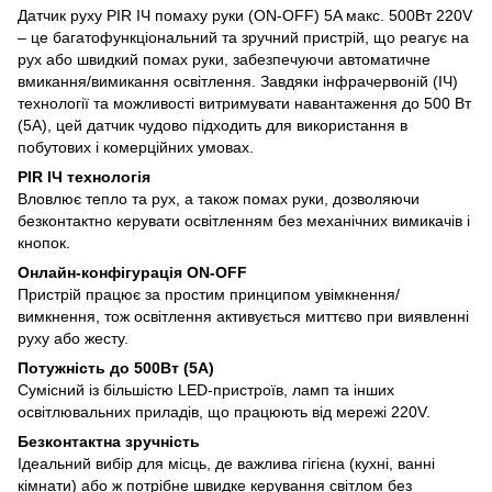
Датчик руху PIR ІЧ помаху руки (ON-OFF) 5A макс. 500Вт 220V
– це багатофункціональний та зручний пристрій, що реагує на
рух або швидкий помах руки, забезпечуючи автоматичне
вмикання/вимикання освітлення. Завдяки інфрачервоній (ІЧ)
технології та можливості витримувати навантаження до 500 Вт
(5А), цей датчик чудово підходить для використання в
побутових і комерційних умовах.
PIR ІЧ технологія
Вловлює тепло та рух, а також помах руки, дозволяючи
безконтактно керувати освітленням без механічних вимикачів і
кнопок.
Онлайн-конфігурація ON-OFF
Пристрій працює за простим принципом увімкнення/
вимкнення, тож освітлення активується миттєво при виявленні
руху або жесту.
Потужність до 500Вт (5А)
Сумісний із більшістю LED-пристроїв, ламп та інших
освітлювальних приладів, що працюють від мережі 220V.
Безконтактна зручність
Ідеальний вибір для місць, де важлива гігієна (кухні, ванні
кімнати) або ж потрібне швидке керування світлом без