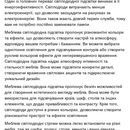
Один із головних переваг світлодіодної підсвітки виникає в її
енергоефективності. Світлодіоди витрачають менше
електроенергії, що дозволяє заощадити на рахунках за
електроенергію. Вони також мають довгий термін служби, тому
вам не потрібно постійно замінювати лампи.
Меблева світлодіодна підсвітка пропонує різноманітні кольори
та ефекти, що дозволяють створити настрій та атмосферу,
відповідну вашим потребам і бажанням. Ви можете вибрати
однотонне освітлення для підсвічування контурів або створити
рухливі кольорові ефекти для неперевершеного враження.
Світлодіодна підсвітка надає атмосферу інтимності та
стильності меблів. Вона може підсвітити конкретні деталі,
створюючи враження світлових акцентів та підкреслюючи
унікальний дизайн.
Меблева світлодіодна підсвітка пропонує безліч можливостей
для створення естетичного вигляду меблів. Вона може бути
використана для підсвічування країв, шаф, столів та інших
елементів, що додає привабливості та контрасту. Крім того,
світлодіоди доступні в різних кольорах, дозволяючи створити
різноманітні пристрої та ефекти освітлення.
Меблеві світлодіодні стрічки можна легко встановити на різні
меблі, такі як шафи, полиці, столи, кімнати і ванні кімнати.