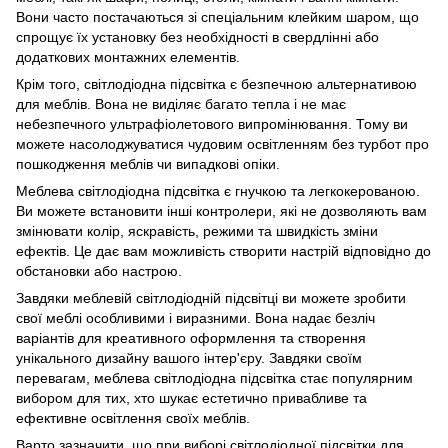
Вони часто постачаються зі спеціальним клейким шаром, що
спрощує їх установку без необхідності в свердлінні або
додаткових монтажних елементів.
Крім того, світлодіодна підсвітка є безпечною альтернативою
для меблів. Вона не виділяє багато тепла і не має
небезпечного ультрафіолетового випромінювання. Тому ви
можете насолоджуватися чудовим освітленням без турбот про
пошкодження меблів чи випадкові опіки.
Меблева світлодіодна підсвітка є гнучкою та легкокерованою.
Ви можете встановити інші контролери, які не дозволяють вам
змінювати колір, яскравість, режими та швидкість зміни
ефектів. Це дає вам можливість створити настрій відповідно до
обстановки або настрою.
Завдяки меблевій світлодіодній підсвітці ви можете зробити
свої меблі особливими і виразними. Вона надає безліч
варіантів для креативного оформлення та створення
унікального дизайну вашого інтер'єру. Завдяки своїм
перевагам, меблева світлодіодна підсвітка стає популярним
вибором для тих, хто шукає естетично привабливе та
ефективне освітлення своїх меблів.
Варто зазначити, що при виборі світлодіодної підсвітки для