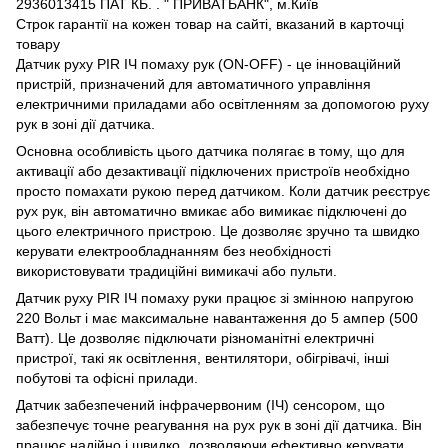
2936013415 ПАТ КБ. . " ПРИВАТБАНК", м.Київ
Строк гарантії на кожен товар на сайті, вказаний в карточці
товару
Датчик руху PIR ІЧ помаху рук (ON-OFF) - це інноваційний
пристрій, призначений для автоматичного управління
електричними приладами або освітленням за допомогою руху
рук в зоні дії датчика.
Основна особливість цього датчика полягає в тому, що для
активації або дезактивації підключених пристроїв необхідно
просто помахати рукою перед датчиком. Коли датчик реєструє
рух рук, він автоматично вмикає або вимикає підключені до
цього електричного пристрою. Це дозволяє зручно та швидко
керувати електрообладнанням без необхідності
використовувати традиційні вимикачі або пульти.
Датчик руху PIR ІЧ помаху руки працює зі змінною напругою
220 Вольт і має максимальне навантаження до 5 ампер (500
Ватт). Це дозволяє підключати різноманітні електричні
пристрої, такі як освітлення, вентилятори, обігрівачі, інші
побутові та офісні прилади.
Датчик забезпечений інфрачервоним (ІЧ) сенсором, що
забезпечує точне реагування на рух рук в зоні дії датчика. Він
працює надійно і швидко, дозволяючи ефективно керувати