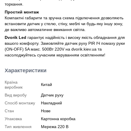
торкання.
Простий монтаж
Компактні габарити та зручна схема підключення дозволяють
встановити датчик у стелю, стіну, меблі чи будь-яку іншу зону,
де важливо автоматичне вмикання світла.
Dvorik Led
гарантує надійність і високу якість обладнання для
вашого комфорту. Замовляйте датчик руху PIR ІЧ помаху руки
(ON-OFF) 5A макс. 500Вт 220V на dvorik.kiev.ua та
насолоджуйтесь сучасним керуванням освітленням!
Характеристики
Країна
Китай
виробник
Вид виробу
Датчик руху
Спосіб монтажу
Накладний
Стан
Нове
Упаковка
Картонна коробка
Тип живлення
Мережа 220 В