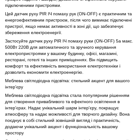
підключеними пристроями.
Цей датчик руху PIR ІЧ помаху рук (ON-OFF) є практичним та
енергоефективним пристроєм, після чого вимикає підключені
пристрої, якщо немає активності в зоні дії, що забезпечує
збереження електроенергії.
Застосуйте датчик руху PIR ІЧ помаху руки (ON-OFF) 5а макс.
500Вт 220В для автоматичного та зручного керування
електропристроями у вашому будинку, офісі, магазині,
ресторані, готелі та інших приміщеннях. Він підвищить
комфорт та ефективність використання електротехніки і
дозволить економити електроенергію.
Меблева світлодіодна підсвітка: стильний акцент для вашого
інтер'єру
Меблева світлодіодна підсвітка стала популярним рішенням
для створення привабливого та ефектного освітлення в
інтер'єрах. Надає унікальний шарм інтер'єру, покращує
атмосферу та надає можливості для творчого дизайну. Вона
поєднує в собі стильний зовнішній вигляд і практичність,
додаючи унікальний акцент і функціональність вашому
простору