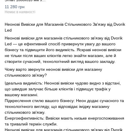
контролером пульта –
11 280 грн
інноваційна LED вивіска з
Немає в наявності
кольоровою RGB підсвіткою
від Dvorik Led
Неонові Вивіски для Магазинів Стільникового Зв'язку від Dvorik
Led
Неонові вивіски для магазинів стільникового зв'язку від Dvorik
Led — це ефективний спосіб привернути увагу до вашого
бізнесу та підвищити його видимість. Яскраві неонові вивіски
не тільки після ваших клієнтів легко знайти магазин, але й
створити сучасний, технологічний вигляд вашого закладу.
Чому варто звернути неонові вивіски для магазину
стільникового зв'язку?
Ідеальна видимість: Неонові вивіски чудово видно з відстані,
що швидше залучає більше клієнтів і підвищує трафік у
вашому магазині.
Підкреслення стилю вашого бізнесу: Неон додає сучасного та
технологічного вигляду, що відповідає іміджу магазину
стільникового зв'язку.
Енергоефективність: Вивіски мають низьке енергоспоживання
та тривалий термін служби.
Неонові вивіски для магазинів стільникового зв'язку від Dvorik