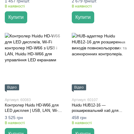
1 457 грн/шт.
2 679 грн/шт.
В наявності
В наявності
Купити
Купити
Відео
Відео
Артикул: 60083
Артикул: 60107
Контролер Huidu HD-W66 для
Huidu HUB12-16 —
LED дисплея | USB, LAN, Wi-Fi
розширювальний хаб для
| Дворик Лед
світлодіодних контролерів |
3 525 грн
458 грн
Дворик Лед
В наявності
В наявності
Купити
Купити