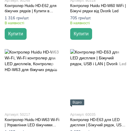
Артикул: 90248
Артикул: 90318
Контролер Huidu HD-E62 для
Контролер Huidu HD-W60 WiFi |
біжучих рядків | Купити в
Біжучі рядки від Dvorik Led
Дворик Led
1 316 грн/шт.
705 грн/шт.
В наявності
В наявності
Купити
Купити
Відео
Артикул: 50217
Артикул: 60035
Контролер Huidu HD-W63 Wi-Fi
Контролер HD-E63 для LED
| Управління LED біжучими
дисплея | Біжучий рядок, USB і
рядками від Dvorik Led
LAN | Dvorik Led