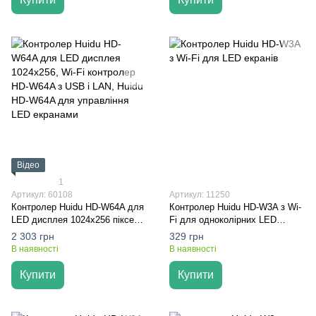
Відео
1
Артикул: 60108
Артикул: 11250
Контролер Huidu HD-W64A для
Контролер Huidu HD-W3A з Wi-
LED дисплея 1024х256 пікселів
Fi для одноколірних LED
| USB, LAN, Wi-Fi | Дворик Лед
екранів
2 303 грн
329 грн
В наявності
В наявності
Купити
Купити