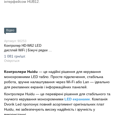
Відео
Артикул: 90253
Контролер HD-W62 LED
дисплей WiFi | Біжучі рядки від
Dvorik Led
1 081 грн/шт.
Очікується
Контролери Huidu
— це надійні рішення для керування
монохромними LED табло. Просте підключення, стабільна
робота, зручне налаштування через Wi-Fi або Lan — ідеально
для рекламних екранів і інформаційних панелей.
Контролери Huidu — це перевірені рішення для стабільного та
гнучкого керування монохромними
LED екранами
. Компанія
Dvorik Led пропонує повний асортимент оригінальних плат
Huidu, які забезпечують високу надійність і зручність у
використанні.