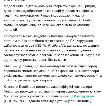
Моделі Huidu підтримують різні формати екранів і шрифти,
дозволяють відображати текст, графіку, динамічні ефекти,
годинник, температуру й іншу інформацію. Їх часто
використовують для створення інформаційних LED табло,
вуличних оголошень, банківських екранів та рекламних
панелей.
Контролери мають вбудовану пам’ять і можуть працювати
автономно без постійного підключення до ПК. Керування
здійснюється через USB, Wi-Fi або LAN, що дозволяє швидко
оновлювати контент і налаштування. Для налаштування
застосовується зручне програмне забезпечення HDPlayer, яке
підтримує українську та англійську мови.
Huidu — це бренд, що зарекомендував себе як лідер серед
виробників систем керування LED екранами. Їхні контролери
вирізняються простотою монтажу, широкими можливостями та
стійкістю до перепадів напруги.
Компанія Dvorik Led постачає лише офіційні контролери
Huidu, що проходять тестування перед відправленням клієнту.
Ми гарантуємо сумісність із популярними
LED модулями
(P10, P5, P4) і надаємо технічну підтримку при інсталяції.