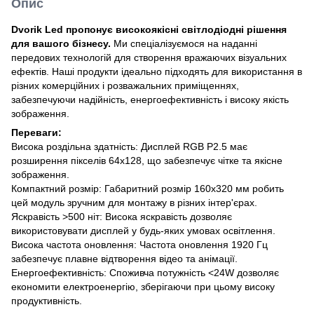
Опис
Dvorik Led пропонує високоякісні світлодіодні рішення
для вашого бізнесу.
Ми спеціалізуємося на наданні
передових технологій для створення вражаючих візуальних
ефектів. Наші продукти ідеально підходять для використання в
різних комерційних і розважальних приміщеннях,
забезпечуючи надійність, енергоефективність і високу якість
зображення.
Переваги:
​​Висока роздільна здатність: Дисплей RGB P2.5 має
розширення пікселів 64х128, що забезпечує чітке та якісне
зображення.
Компактний розмір: Габаритний розмір 160х320 мм робить
цей модуль зручним для монтажу в різних інтер'єрах.
Яскравість >500 ніт: Висока яскравість дозволяє
використовувати дисплей у будь-яких умовах освітлення.
Висока частота оновлення: Частота оновлення 1920 Гц
забезпечує плавне відтворення відео та анімації.
Енергоефективність: Споживча потужність <24W дозволяє
економити електроенергію, зберігаючи при цьому високу
продуктивність.