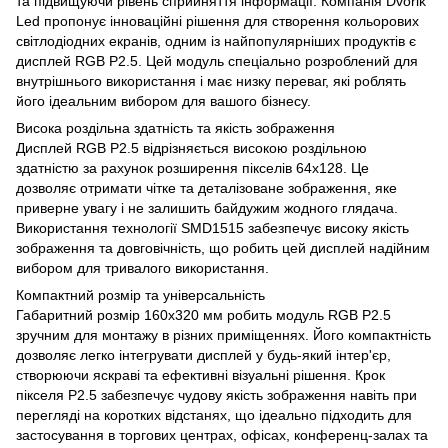
та підвищуючи рівень сприйняття інформації. Компанія Dvorik
Led пропонує інноваційні рішення для створення кольорових
світлодіодних екранів, одним із найпопулярніших продуктів є
дисплей RGB P2.5. Цей модуль спеціально розроблений для
внутрішнього використання і має низку переваг, які роблять
його ідеальним вибором для вашого бізнесу.
Висока роздільна здатність та якість зображення
Дисплей RGB P2.5 відрізняється високою роздільною
здатністю за рахунок розширення пікселів 64х128. Це
дозволяє отримати чітке та деталізоване зображення, яке
приверне увагу і не залишить байдужим жодного глядача.
Використання технології SMD1515 забезпечує високу якість
зображення та довговічність, що робить цей дисплей надійним
вибором для тривалого використання.
Компактний розмір та універсальність
Габаритний розмір 160х320 мм робить модуль RGB P2.5
зручним для монтажу в різних приміщеннях. Його компактність
дозволяє легко інтегрувати дисплей у будь-який інтер'єр,
створюючи яскраві та ефективні візуальні рішення. Крок
пікселя P2.5 забезпечує чудову якість зображення навіть при
перегляді на коротких відстанях, що ідеально підходить для
застосування в торгових центрах, офісах, конференц-залах та