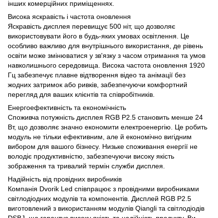
інших комерційних приміщеннях.
Висока яскравість і частота оновлення
Яскравість дисплея перевищує 500 ніт, що дозволяє
використовувати його в будь-яких умовах освітлення. Це
особливо важливо для внутрішнього використання, де рівень
освіти може змінюватися у зв'язку з часом отримання та умов
навколишнього середовища. Висока частота оновлення 1920
Гц забезпечує плавне відтворення відео та анімації без
жодних затримок або ривків, забезпечуючи комфортний
перегляд для ваших клієнтів та співробітників.
Енергоефективність та економічність
Споживча потужність дисплея RGB P2.5 становить менше 24
Вт, що дозволяє значно економити електроенергію. Це робить
модуль не тільки ефективним, але й економічно вигідним
вибором для вашого бізнесу. Низьке споживання енергії не
володіє продуктивністю, забезпечуючи високу якість
зображення та тривалий термін служби дисплея.
Надійність від провідних виробників
Компанія Dvorik Led співпрацює з провідними виробниками
світлодіодних модулів та компонентів. Дисплей RGB P2.5
виготовлений з використанням модулів Qiangli та світлодіодів
DSBJ, що гарантує високу якість та надійність продукту. Ви