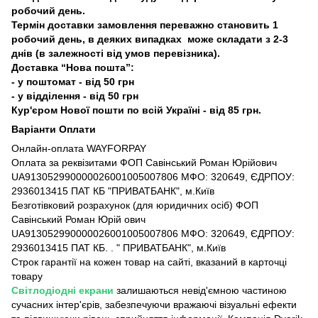
робочий день.
Термін доставки замовлення переважно становить 1
робочий день, в деяких випадках може складати з 2-3
днів (в залежності від умов перевізника).
Доставка “Нова пошта”:
- у поштомат - від 50 грн
- у відділення - від 50 грн
Кур'єром Нової пошти по всій Україні - від 85 грн.
Варіанти Оплати
Онлайн-оплата WAYFORPAY
Оплата за реквізитами ФОП Савінський Роман Юрійович
UA913052990000026001005007806 МФО: 320649, ЄДРПОУ:
2936013415 ПАТ КБ "ПРИВАТБАНК", м.Київ
Безготівковий розрахунок (для юридичних осіб) ФОП
Савінський Роман Юрій ович
UA913052990000026001005007806 МФО: 320649, ЄДРПОУ:
2936013415 ПАТ КБ. . " ПРИВАТБАНК", м.Київ
Строк гарантії на кожен товар на сайті, вказаний в карточці
товару
Світлодіодні екрани
залишаються невід'ємною частиною
сучасних інтер'єрів, забезпечуючи вражаючі візуальні ефекти