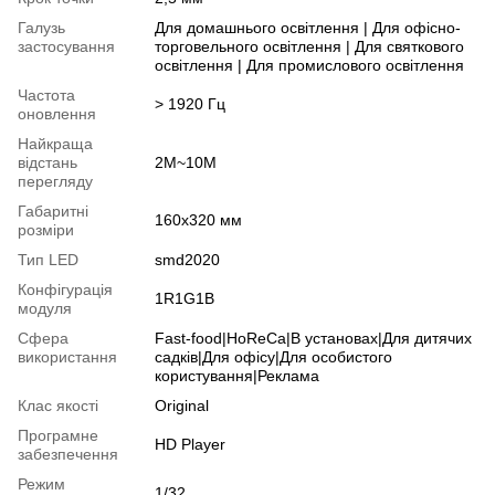
Галузь
Для домашнього освітлення | Для офісно-
застосування
торговельного освітлення | Для святкового
освітлення | Для промислового освітлення
Частота
> 1920 Гц
оновлення
Найкраща
відстань
2M~10M
перегляду
Габаритні
160х320 мм
розміри
Тип LED
smd2020
Конфігурація
1R1G1B
модуля
Сфера
Fast-food|HoReCa|В установах|Для дитячих
використання
садків|Для офісу|Для особистого
користування|Реклама
Клас якості
Original
Програмне
HD Player
забезпечення
Режим
1/32