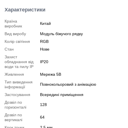
Характеристики
Країна
Китай
виробник
Вид виробу
Модуль біжучого рядку
Колір світіння
RGB
Стан
Нове
Захист
обладнання від
IP20
води та пилу IP
Живлення
Мережа 5В
Тип виведення
Повнокольоровий з анімацією
інформації
Застосування
Всередині приміщення
Дозвіл по
128
горизонталі
Дозвіл по
64
вертикалі
Крок точки
2,5 мм