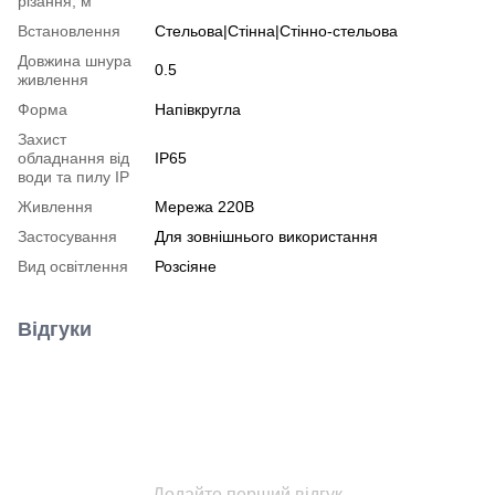
різання, м
Встановлення
Стельова|Стінна|Стінно-стельова
Довжина шнура
0.5
живлення
Форма
Напівкругла
Захист
обладнання від
IP65
води та пилу IP
Живлення
Мережа 220В
Застосування
Для зовнішнього використання
Вид освітлення
Розсіяне
Відгуки
Додайте перший відгук