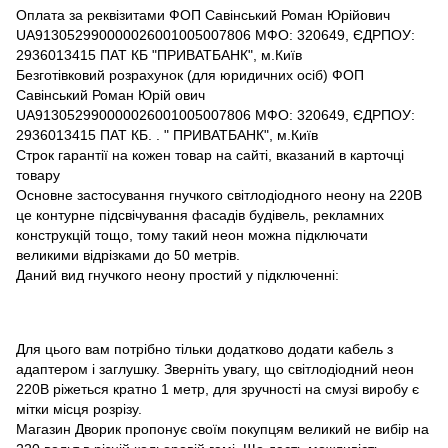
Оплата за реквізитами ФОП Савінський Роман Юрійович
UA913052990000026001005007806 МФО: 320649, ЄДРПОУ:
2936013415 ПАТ КБ "ПРИВАТБАНК", м.Київ
Безготівковий розрахунок (для юридичних осіб) ФОП
Савінський Роман Юрій ович
UA913052990000026001005007806 МФО: 320649, ЄДРПОУ:
2936013415 ПАТ КБ. . " ПРИВАТБАНК", м.Київ
Строк гарантії на кожен товар на сайті, вказаний в карточці
товару
Основне застосування гнучкого світлодіодного неону на 220В
це контурне підсвічування фасадів будівель, рекламних
конструкцій тощо, тому такий неон можна підключати
великими відрізками до 50 метрів.
Даний вид гнучкого неону простий у підключенні:
Для цього вам потрібно тільки додатково додати кабель з
адаптером і заглушку. Зверніть увагу, що світлодіодний неон
220В ріжеться кратно 1 метр, для зручності на смузі виробу є
мітки місця розрізу.
Магазин Дворик пропонує своїм покупцям великий не вибір на