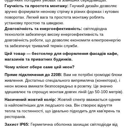
Гнучкість та простота монтажу:
Гнучкий дизайн дозволяє
зручно формувати неонову стрічку в різних формах і кутових
поворотах. Легкий вага та простота монтажу роблять
установку простою та швидкою.
Довговічність та енергоефективність:
світлодіодна
технологія забезпечує високу енергоефективність та
довговічність роботи, що дозволяє економити електроенергію
та забезпечує тривалий термін служби.
Цей товар — бестселер для оформлення фасадів кафе,
магазинів та приватних будинків.
Чому клієнт обере саме цей неон?
Пряме підключення до 220В:
Вам не потрібні громіздкі блоки
живлення. Достатньо спеціального випрямляча (конектора), і
неон можна вмикати безпосередньо в розетку. Це значно
здешевлює та спрощує монтаж довгих ліній (до 50-100 метрів).
Насичений жовтий колір:
Жовтий спектр вважається одним
із найпомітніших для людського ока. Він створює відчуття
тепла та гостинності, що ідеально підходить для кав’ярень та
ресторанів.
Захист IP65:
Герметична оболонка захищає світлодіоди від