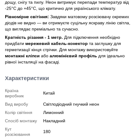
дощу, снігу та пилу. Неон витримує перепади температур від
-25°C до +45°C, що критично для українського клімату.
Рівномірне світіння:
Завдяки матовому розсіювачу окремих
діодів не видно — ви отримуєте суцільну яскраву лінію світла,
що виглядає преміально та сучасно.
Кратність різання - 1 метр.
Для підключення необхідно
придбати
мережевий кабель-конектор
та заглушку для
герметизації кінця стрічки. Для монтажу використовуйте
монтажні кліпси
або
алюмінієвий профіль
для ідеально
рівної інсталяції на фасаді.
Характеристики
Країна
Китай
виробник
Вид виробу
Світлодіодний гнучкий неон
Колір світіння
Лимонний
Спосіб монтажу
Накладний
Кут
180
розсіювання