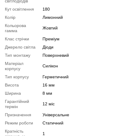
світлодіодів
Кут освітлення
180
Колір
Лимонний
Кольорова
Жовтий
гамма
Клас стрічки
Преміум
Джерело світла
Діоди
Тип монтажу
Поверхневий
Матеріал
Силікон
корпусу
Тип корпусу
Герметичний
Висота
16 мм
Ширина
8 мм
Гарантійний
12 міс
термін
Призначення
Універсальне
Режим роботи
Статичний
Кратність
1