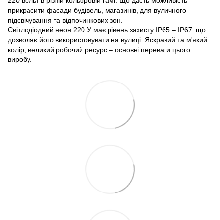
220 вольт в різній кольоровій гамі. Що дасть можливість
прикрасити фасади будівель, магазинів, для вуличного
підсвічування та відпочинкових зон.
Світлодіодний неон 220 У має рівень захисту IP65 – IP67, що
дозволяє його використовувати на вулиці. Яскравий та м'який
колір, великий робочий ресурс – основні переваги цього
виробу.