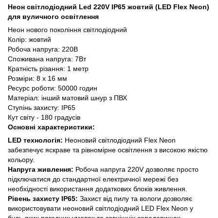
Неон світлодіодний Led 220V IP65 жовтий (LED Flex Neon)
для вуличного освітлення
Неон нового покоління світлодіодний
Колір: жовтий
Робоча напруга: 220В
Споживана напруга: 7Вт
Кратність різання: 1 метр
Розміри: 8 х 16 мм
Ресурс роботи: 50000 годин
Матеріал: інший матовий шнур з ПВХ
Ступінь захисту: IP65
Кут світу - 180 градусів
Основні характеристики:
LED технологія:
Неоновий світлодіодний Flex Neon
забезпечує яскраве та рівномірне освітлення з високою якістю
кольору.
Напруга живлення:
Робоча напруга 220V дозволяє просто
підключатися до стандартної електричної мережі без
необхідності використання додаткових блоків живлення.
Рівень захисту IP65:
Захист від пилу та вологи дозволяє
використовувати неоновий світлодіодний LED Flex Neon у
будь-яких погодних умовах та зовнішніх середовищах.