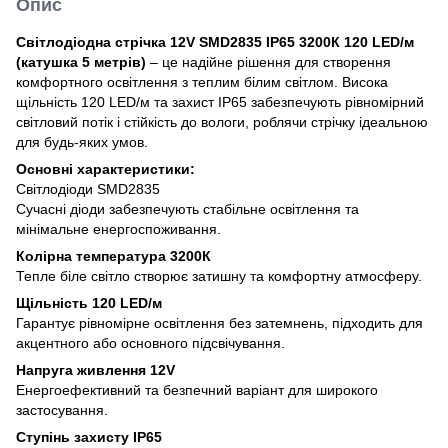
Опис
Світлодіодна стрічка 12V SMD2835 IP65 3200К 120 LED/м
(катушка 5 метрів)
– це надійне рішення для створення
комфортного освітлення з теплим білим світлом. Висока
щільність 120 LED/м та захист IP65 забезпечують рівномірний
світловий потік і стійкість до вологи, роблячи стрічку ідеальною
для будь-яких умов.
Основні характеристики:
Світлодіоди SMD2835
Сучасні діоди забезпечують стабільне освітлення та
мінімальне енергоспоживання.
Колірна температура 3200К
Тепле біле світло створює затишну та комфортну атмосферу.
Щільність 120 LED/м
Гарантує рівномірне освітлення без затемнень, підходить для
акцентного або основного підсвічування.
Напруга живлення 12V
Енергоефективний та безпечний варіант для широкого
застосування.
Ступінь захисту IP65