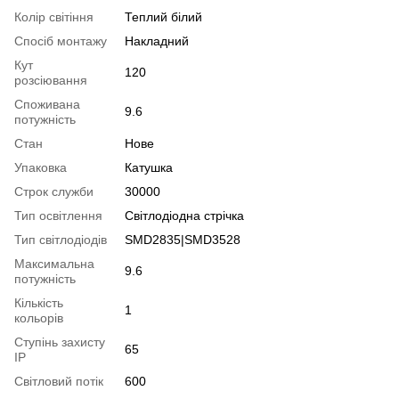
Колір світіння
Теплий білий
Спосіб монтажу
Накладний
Кут
120
розсіювання
Споживана
9.6
потужність
Стан
Нове
Упаковка
Катушка
Строк служби
30000
Тип освітлення
Світлодіодна стрічка
Тип світлодіодів
SMD2835|SMD3528
Максимальна
9.6
потужність
Кількість
1
кольорів
Ступінь захисту
65
IP
Світловий потік
600