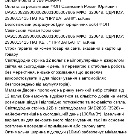
Онлайн-оплата WAYFORPAY
Оплата за реквізитами ФОП Савінський Роман Юрійович
UA913052990000026001005007806 МФО: 320649, ЄДРПОУ:
2936013415 ПАТ КБ "ПРИВАТБАНК", м.Київ
Безготівковий розрахунок (для юридичних осіб) ФОП
Савінський Роман Юрій ович
UA913052990000026001005007806 МФО: 320649, ЄДРПОУ:
2936013415 ПАТ КБ. . " ПРИВАТБАНК", м.Київ
Строк гарантії на кожен товар на сайті, вказаний в карточці
товару
Світлодіодна стрічка 12 вольт є найпопулярнішим джерелом
світла на сьогоднішній день. Її перевагою є стабільна робота
без мерехтіння, низьке споживання (що дозволяє
використовувати її для підсвічування в автомобілях
безпосередньо від акумуляторів).
Магазин Дворик пропонує на ринку великий вибір стрічки від
12 вольт. Вони можуть відрізнятися за кількістю діодів на метрі,
розмірами діодів і відповідно потужністю та яскравістю світла.
Світлодіодна стрічка 12В зі світлодіодами SMD2835 (3528) –
найефективніші на сьогоднішній день (100Лм/Вт). Ідеальний
варіант, як для декоративного підсвічування, так і як основне
освітлення всередині приміщення або салону авто.
Оптимальна ширина підкладки (10мм) забезпечує мінімальне