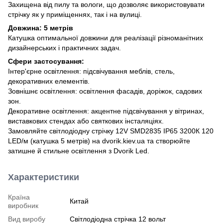
Захищена від пилу та вологи, що дозволяє використовувати
стрічку як у приміщеннях, так і на вулиці.
Довжина: 5 метрів
Катушка оптимальної довжини для реалізації різноманітних
дизайнерських і практичних задач.
Сфери застосування:
Інтер'єрне освітлення: підсвічування меблів, стель,
декоративних елементів.
Зовнішнє освітлення: освітлення фасадів, доріжок, садових
зон.
Декоративне освітлення: акцентне підсвічування у вітринах,
виставкових стендах або святкових інсталяціях.
Замовляйте світлодіодну стрічку 12V SMD2835 IP65 3200К 120
LED/м (катушка 5 метрів) на dvorik.kiev.ua та створюйте
затишне й стильне освітлення з Dvorik Led.
Характеристики
Країна
Китай
виробник
Вид виробу
Світлодіодна стрічка 12 вольт