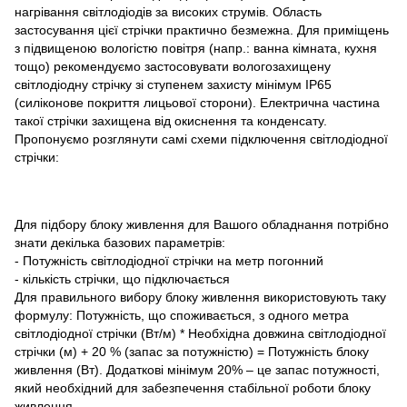
нагрівання світлодіодів за високих струмів. Область
застосування цієї стрічки практично безмежна. Для приміщень
з підвищеною вологістю повітря (напр.: ванна кімната, кухня
тощо) рекомендуємо застосовувати вологозахищену
світлодіодну стрічку зі ступенем захисту мінімум IP65
(силіконове покриття лицьової сторони). Електрична частина
такої стрічки захищена від окиснення та конденсату.
Пропонуємо розглянути самі схеми підключення світлодіодної
стрічки:
Для підбору блоку живлення для Вашого обладнання потрібно
знати декілька базових параметрів:
- Потужність світлодіодної стрічки на метр погонний
- кількість стрічки, що підключається
Для правильного вибору блоку живлення використовують таку
формулу: Потужність, що споживається, з одного метра
світлодіодної стрічки (Вт/м) * Необхідна довжина світлодіодної
стрічки (м) + 20 % (запас за потужністю) = Потужність блоку
живлення (Вт). Додаткові мінімум 20% – це запас потужності,
який необхідний для забезпечення стабільної роботи блоку
живлення.