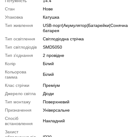
Потужність
14.4
Стан
Нове
Упаковка
Катушка
Тип живлення
USB-порт|Акумулятор|Батарейки|Сонячна
батарея
Тип освітлення
Світлодіодна стрічка
Тип світлодіодів
SMD5050
Тип з'єднання
2 провідне
Колір
Білий
Кольорова
Білий
гамма
Клас стрічки
Преміум
Джерело світла
Діоди
Тип монтажу
Поверхневий
Призначення
Універсальне
Спосіб
Накладний
встановлення
Захист
обладнання від
IP20