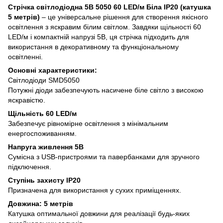
Стрічка світлодіодна 5В 5050 60 LED/м Біла IP20 (катушка
5 метрів)
– це універсальне рішення для створення якісного
освітлення з яскравим білим світлом. Завдяки щільності 60
LED/м і компактній напрузі 5В, ця стрічка підходить для
використання в декоративному та функціональному
освітленні.
Основні характеристики:
Світлодіоди SMD5050
Потужні діоди забезпечують насичене біле світло з високою
яскравістю.
Щільність 60 LED/м
Забезпечує рівномірне освітлення з мінімальним
енергоспоживанням.
Напруга живлення 5В
Сумісна з USB-пристроями та павербанками для зручного
підключення.
Ступінь захисту IP20
Призначена для використання у сухих приміщеннях.
Довжина: 5 метрів
Катушка оптимальної довжини для реалізації будь-яких