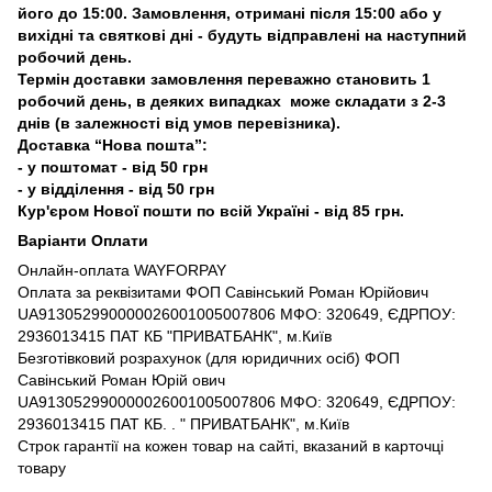
його до 15:00. Замовлення, отримані після 15:00 або у
вихідні та святкові дні - будуть відправлені на наступний
робочий день.
Термін доставки замовлення переважно становить 1
робочий день, в деяких випадках може складати з 2-3
днів (в залежності від умов перевізника).
Доставка “Нова пошта”:
- у поштомат - від 50 грн
- у відділення - від 50 грн
Кур'єром Нової пошти по всій Україні - від 85 грн.
Варіанти Оплати
Онлайн-оплата WAYFORPAY
Оплата за реквізитами ФОП Савінський Роман Юрійович
UA913052990000026001005007806 МФО: 320649, ЄДРПОУ:
2936013415 ПАТ КБ "ПРИВАТБАНК", м.Київ
Безготівковий розрахунок (для юридичних осіб) ФОП
Савінський Роман Юрій ович
UA913052990000026001005007806 МФО: 320649, ЄДРПОУ:
2936013415 ПАТ КБ. . " ПРИВАТБАНК", м.Київ
Строк гарантії на кожен товар на сайті, вказаний в карточці
товару