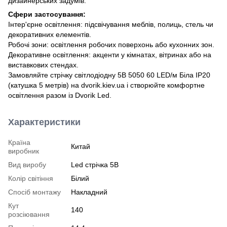
дизайнерських задумів.
Сфери застосування:
Інтер'єрне освітлення: підсвічування меблів, полиць, стель чи
декоративних елементів.
Робочі зони: освітлення робочих поверхонь або кухонних зон.
Декоративне освітлення: акценти у кімнатах, вітринах або на
виставкових стендах.
Замовляйте стрічку світлодіодну 5В 5050 60 LED/м Біла IP20
(катушка 5 метрів) на dvorik.kiev.ua і створюйте комфортне
освітлення разом із Dvorik Led.
Характеристики
Країна
Китай
виробник
Вид виробу
Led стрічка 5В
Колір світіння
Білий
Спосіб монтажу
Накладний
Кут
140
розсіювання