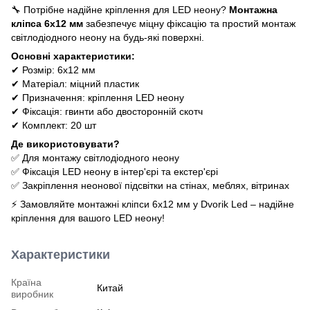
🔧 Потрібне надійне кріплення для LED неону?
Монтажна
кліпса 6х12 мм
забезпечує міцну фіксацію та простий монтаж
світлодіодного неону на будь-які поверхні.
Основні характеристики:
✔ Розмір: 6х12 мм
✔ Матеріал: міцний пластик
✔ Призначення: кріплення LED неону
✔ Фіксація: гвинти або двосторонній скотч
✔ Комплект: 20 шт
Де використовувати?
✅ Для монтажу світлодіодного неону
✅ Фіксація LED неону в інтер'єрі та екстер'єрі
✅ Закріплення неонової підсвітки на стінах, меблях, вітринах
⚡ Замовляйте монтажні кліпси 6х12 мм у Dvorik Led – надійне
кріплення для вашого LED неону!
Характеристики
Країна
Китай
виробник