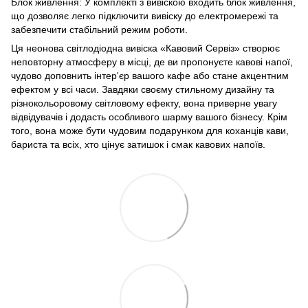
Блок живлення: У комплекті з вивіскою входить блок живлення,
що дозволяє легко підключити вивіску до електромережі та
забезпечити стабільний режим роботи.
Ця неонова світлодіодна вивіска «Кавовий Сервіз» створює
неповторну атмосферу в місці, де ви пропонуєте кавові напої,
чудово доповнить інтер'єр вашого кафе або стане акцентним
ефектом у всі часи. Завдяки своєму стильному дизайну та
різнокольоровому світловому ефекту, вона приверне увагу
відвідувачів і додасть особливого шарму вашого бізнесу. Крім
того, вона може бути чудовим подарунком для коханців кави,
бариста та всіх, хто цінує затишок і смак кавових напоїв.