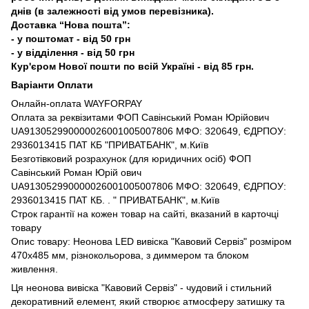
днів (в залежності від умов перевізника).
Доставка “Нова пошта”:
- у поштомат - від 50 грн
- у відділення - від 50 грн
Кур'єром Нової пошти по всій Україні - від 85 грн.
Варіанти Оплати
Онлайн-оплата WAYFORPAY
Оплата за реквізитами ФОП Савінський Роман Юрійович
UA913052990000026001005007806 МФО: 320649, ЄДРПОУ:
2936013415 ПАТ КБ "ПРИВАТБАНК", м.Київ
Безготівковий розрахунок (для юридичних осіб) ФОП
Савінський Роман Юрій ович
UA913052990000026001005007806 МФО: 320649, ЄДРПОУ:
2936013415 ПАТ КБ. . " ПРИВАТБАНК", м.Київ
Строк гарантії на кожен товар на сайті, вказаний в карточці
товару
Опис товару: Неонова LED вивіска "Кавовий Сервіз" розміром
470х485 мм, різнокольорова, з диммером та блоком
живлення.
Ця неонова вивіска "Кавовий Сервіз" - чудовий і стильний
декоративний елемент, який створює атмосферу затишку та