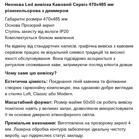
Неонова Led вивіска Кавовий Сервіз 470х485 мм
різнокольорова з диммером
Габаритні розміри 470х485 мм
Основа Прозорий акрил
Ступінь захисту від вологи IP20
Комплектується блоком живлення
На відміну від стандартних написів, графічна вивіска з кавовим
сервізом працює як візуальний символ традицій та високої
якості обслуговування. Вона підсвідомо асоціюється з
ритуалом споживання кави, затримуючи погляд клієнта довше.
Чому саме цю вивіску?
Естетична цінність:
Поєднання ліній кавника та філіжанки
створює гармонійну композицію, яка однаково добре виглядає
в стилях Loft, Classic або Modern.
Масштабний формат:
Розмір майже 50х50 см робить вивіску
помітною навіть у великих залах, дозволяючи використовувати
її як основне джерело атмосферного світла.
Преміальне виконання:
Виготовлена на прозорому акрилі 4
мм. Лазерна обробка контурів забезпечує ідеальну чистоту
виробу, що підкреслює статус закладу.