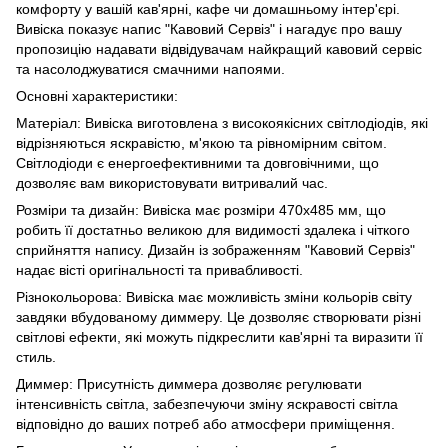
комфорту у вашій кав'ярні, кафе чи домашньому інтер'єрі.
Вивіска показує напис "Кавовий Сервіз" і нагадує про вашу
пропозицію надавати відвідувачам найкращий кавовий сервіс
та насолоджуватися смачними напоями.
Основні характеристики:
Матеріал: Вивіска виготовлена ​​з високоякісних світлодіодів, які
відрізняються яскравістю, м'якою та рівномірним світом.
Світлодіоди є енергоефективними та довговічними, що
дозволяє вам використовувати витривалий час.
Розміри та дизайн: Вивіска має розміри 470х485 мм, що
робить її достатньо великою для видимості здалека і чіткого
сприйняття напису. Дизайн із зображенням "Кавовий Сервіз"
надає вісті оригінальності та привабливості.
Різнокольорова: Вивіска має можливість зміни кольорів світу
завдяки вбудованому диммеру. Це дозволяє створювати різні
світлові ефекти, які можуть підкреслити кав'ярні та виразити її
стиль.
Диммер: Присутність диммера дозволяє регулювати
інтенсивність світла, забезпечуючи зміну яскравості світла
відповідно до ваших потреб або атмосфери приміщення.