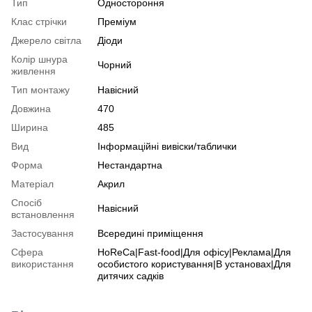
Тип
Одностороння
Клас стрічки
Преміум
Джерело світла
Діоди
Колір шнура
Чорний
живлення
Тип монтажу
Навісний
Довжина
470
Ширина
485
Вид
Інформаційні вивіски/таблички
Форма
Нестандартна
Матеріал
Акрил
Спосіб
Навісний
встановлення
Застосування
Всередині приміщення
Сфера
HoReCa|Fast-food|Для офісу|Реклама|Для
використання
особистого користування|В установах|Для
дитячих садків