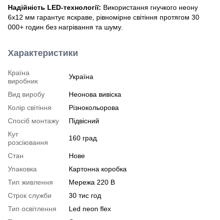
Надійність LED-технології:
Використання гнучкого неону
6х12 мм гарантує яскраве, рівномірне світіння протягом 30
000+ годин без нагрівання та шуму.
Характеристики
Країна
Україна
виробник
Вид виробу
Неонова вивіска
Колір світіння
Різнокольорова
Спосіб монтажу
Підвісний
Кут
160 град.
розсіювання
Стан
Нове
Упаковка
Картонна коробка
Тип живлення
Мережа 220 В
Строк служби
30 тис год
Тип освітлення
Led neon flex