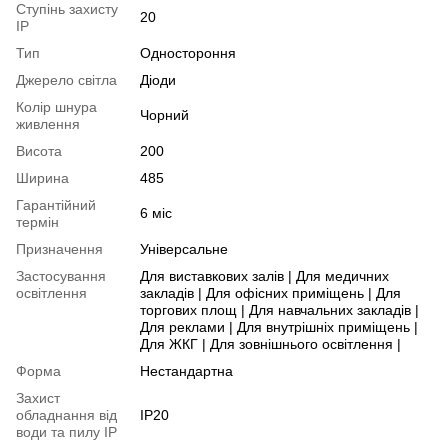
Ступінь захисту
20
IP
Тип
Одностороння
Джерело світла
Діоди
Колір шнура
Чорний
живлення
Висота
200
Ширина
485
Гарантійний
6 міс
термін
Призначення
Універсальне
Застосування
Для виставкових залів | Для медичних
освітлення
закладів | Для офісних приміщень | Для
торгових площ | Для навчальних закладів |
Для реклами | Для внутрішніх приміщень |
Для ЖКГ | Для зовнішнього освітлення |
Форма
Нестандартна
Захист
обладнання від
IP20
води та пилу IP