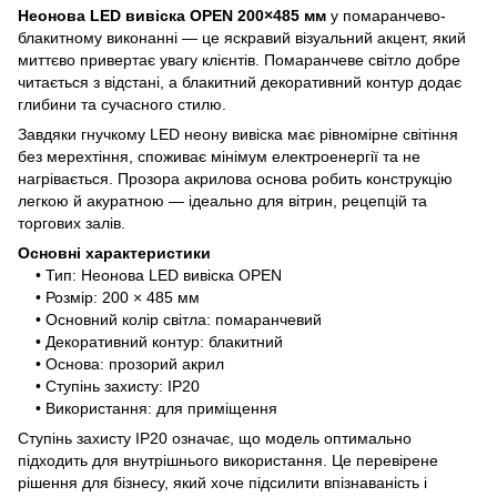
Неонова LED вивіска OPEN 200×485 мм
у помаранчево-
блакитному виконанні — це яскравий візуальний акцент, який
миттєво привертає увагу клієнтів. Помаранчеве світло добре
читається з відстані, а блакитний декоративний контур додає
глибини та сучасного стилю.
Завдяки гнучкому LED неону вивіска має рівномірне світіння
без мерехтіння, споживає мінімум електроенергії та не
нагрівається. Прозора акрилова основа робить конструкцію
легкою й акуратною — ідеально для вітрин, рецепцій та
торгових залів.
Основні характеристики
• Тип: Неонова LED вивіска OPEN
• Розмір: 200 × 485 мм
• Основний колір світла: помаранчевий
• Декоративний контур: блакитний
• Основа: прозорий акрил
• Ступінь захисту: IP20
• Використання: для приміщення
Ступінь захисту IP20 означає, що модель оптимально
підходить для внутрішнього використання. Це перевірене
рішення для бізнесу, який хоче підсилити впізнаваність і