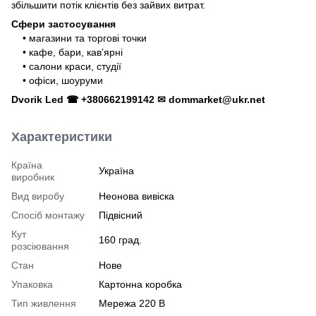
збільшити потік клієнтів без зайвих витрат.
Сфери застосування
• магазини та торгові точки
• кафе, бари, кавʼярні
• салони краси, студії
• офіси, шоуруми
Dvorik Led ☎ +380662199142 ✉ dommarket@ukr.net
Характеристики
Країна
Україна
виробник
Вид виробу
Неонова вивіска
Спосіб монтажу
Підвісний
Кут
160 град.
розсіювання
Стан
Нове
Упаковка
Картонна коробка
Тип живлення
Мережа 220 В