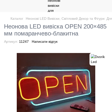
Каталог
Неонові LED Вивіски, Світловий Декор та Фігури: Дл
Неонова LED вивіска OPEN 200×485
мм помаранчево-блакитна
Артикул:
11247
Написати відгук