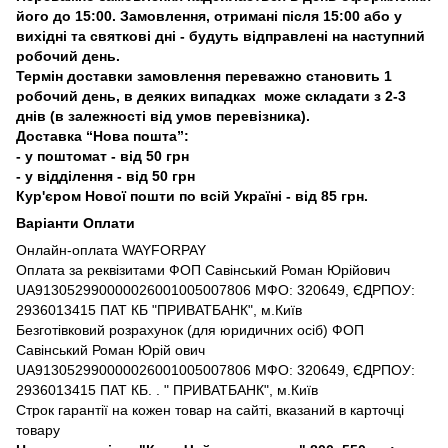
його до 15:00. Замовлення, отримані після 15:00 або у
вихідні та святкові дні - будуть відправлені на наступний
робочий день.
Термін доставки замовлення переважно становить 1
робочий день, в деяких випадках може складати з 2-3
днів (в залежності від умов перевізника).
Доставка “Нова пошта”:
- у поштомат - від 50 грн
- у відділення - від 50 грн
Кур'єром Нової пошти по всій Україні - від 85 грн.
Варіанти Оплати
Онлайн-оплата WAYFORPAY
Оплата за реквізитами ФОП Савінський Роман Юрійович
UA913052990000026001005007806 МФО: 320649, ЄДРПОУ:
2936013415 ПАТ КБ "ПРИВАТБАНК", м.Київ
Безготівковий розрахунок (для юридичних осіб) ФОП
Савінський Роман Юрій ович
UA913052990000026001005007806 МФО: 320649, ЄДРПОУ:
2936013415 ПАТ КБ. . " ПРИВАТБАНК", м.Київ
Строк гарантії на кожен товар на сайті, вказаний в карточці
товару