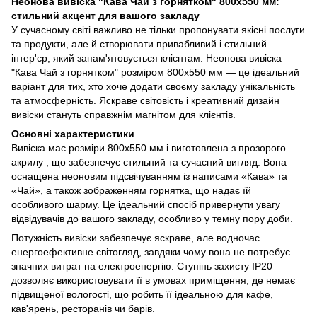
Неонова вивіска "Кава Чай з горнятком" 800х550 мм:
стильний акцент для вашого закладу
У сучасному світі важливо не тільки пропонувати якісні послуги
та продукти, але й створювати привабливий і стильний
інтер'єр, який запам'ятовується клієнтам. Неонова вивіска
"Кава Чай з горнятком" розміром 800х550 мм — це ідеальний
варіант для тих, хто хоче додати своєму закладу унікальність
та атмосферність. Яскраве світовість і креативний дизайн
вивіски стануть справжнім магнітом для клієнтів.
Основні характеристики
Вивіска має розміри 800х550 мм і виготовлена ​​з прозорого
акрилу , що забезпечує стильний та сучасний вигляд. Вона
оснащена неоновим підсвічуванням із написами «Кава» та
«Чай», а також зображенням горнятка, що надає їй
особливого шарму. Це ідеальний спосіб привернути увагу
відвідувачів до вашого закладу, особливо у темну пору доби.
Потужність вивіски забезпечує яскраве, але водночас
енергоефективне світогляд, завдяки чому вона не потребує
значних витрат на електроенергію. Ступінь захисту IP20
дозволяє використовувати її в умовах приміщення, де немає
підвищеної вологості, що робить її ідеальною для кафе,
кав'ярень, ресторанів чи барів.