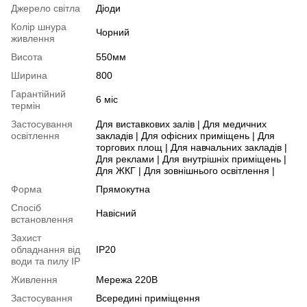
Джерело світла
Діоди
Колір шнура
Чорний
живлення
Висота
550мм
Ширина
800
Гарантійний
6 міс
термін
Застосування
Для виставкових залів | Для медичних
освітлення
закладів | Для офісних приміщень | Для
торгових площ | Для навчальних закладів |
Для реклами | Для внутрішніх приміщень |
Для ЖКГ | Для зовнішнього освітлення |
Форма
Прямокутна
Спосіб
Навісний
встановлення
Захист
обладнання від
IP20
води та пилу IP
Живлення
Мережа 220В
Застосування
Всередині приміщення