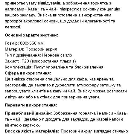
привертає увагу відвідувачів, а зображення горнятка з
написами «Кава» та «Чай» підкреслює основну концепцію
вашого закладу. Вивіска виготовлена ​​з використанням
прозорої акрилової основи, що додає їй елегантності та
легкості.
Основні характеристики:
Розмір: 800х550 мм
Матеріал: Прозорий акрил
Тип підсвічування: Неонове світло
Захист: IP20 (використання тільки в)
Комплектація: Пульт управління та блок живлення
Сфера використання:
Ця вивіска створена спеціально для кафе, кав'ярень та
ресторанів, де важливо підкреслити атмосферу затишку та
запрошувати клієнтів на каву чи чай. Вивіску можна розписати
у вітринах або на стінах для привернення уваги.
Переваги використання:
Привабливий дизайн:
Зображення горнятка і написи «Кава»
та «Чай» ідеально підходять для закладок, де кавові напої є
візитною карткою.
Висока якість матеріалів:
Прозорий акрил виглядає стильно