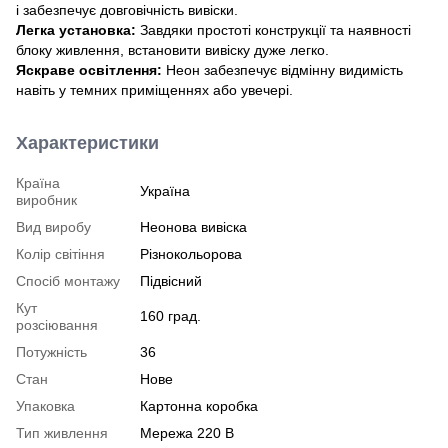
і забезпечує довговічність вивіски.
Легка установка:
Завдяки простоті конструкції та наявності
блоку живлення, встановити вивіску дуже легко.
Яскраве освітлення:
Неон забезпечує відмінну видимість
навіть у темних приміщеннях або увечері.
Характеристики
Країна
Україна
виробник
Вид виробу
Неонова вивіска
Колір світіння
Різнокольорова
Спосіб монтажу
Підвісний
Кут
160 град.
розсіювання
Потужність
36
Стан
Нове
Упаковка
Картонна коробка
Тип живлення
Мережа 220 В