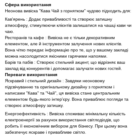
Сфера використання
Неонова вивіска "Кава Чай з горнятком" чудово підходить для:
Кав'ярень : Додає привабливості та створює затишну
атмосферу, стимулюючи клієнтів залишатися на чашці кави чи
чаю.
Ресторанів та кафе : Вивіска не є тільки декоративним
елементом, але й інструментом залучення нових клієнтів.
Вона чітко передає інформацію про те, що у вашому закладі
можна насолодитися якісними гарячими напоями.
Барів та пабів : Створює стильний акцент, що відрізняє ваш
заклад від конкурентів і допомагає залучати нових гостей.
Переваги використання
Яскравий і стильний дизайн : Завдяки неоновому
підсвічуванню та оригінальному дизайну з горнятком і
написами "Кава" та "Чай", ця вивіска стане центральним
елементом будь-якого інтер'єру. Вона приваблює погляди та
створює атмосферу затишку.
Енергоефективність : Вивіска споживає мінімальну кількість
електроенергії за рахунок використання світлодіодів, що
робить її економічним вибором для бізнесу. При цьому вона
забезпечує яскраве і привабливе світло.