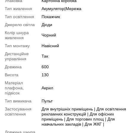
Упаковка
Картонна коробка
Тип живлення
Акумулятор|Мережа
Тип освітлення
Покажчик
Джерело світла
Діоди
Колір шнура
Чорний
живлення
Тип монтажу
Навісний
Дистанційне
Так
управління
Довжина
600
Висота
130
Матеріал
плафона,
Акрил
підвісок
Тип вимикача
Пульт
Застосування
Для внутрішніх приміщень | Для освітлення
освітлення
рекламних конструкцій | Для офісних
приміщень | Для торгових площ | Для
навчальних закладів | Для ЖКГ |
Довжина шнура