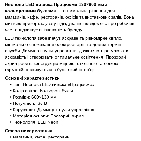
Неонова LED вивіска Працюємо 130×600 мм з
кольоровими буквами
— оптимальне рішення для
магазинів, кафе, ресторанів, офісів та виставкових залів. Вона
миттєво привертає увагу відвідувачів, повідомляє про робочий
час та підвищує впізнаваність бренду.
LED технологія забезпечує яскраве та рівномірне світло,
мінімальне споживання електроенергії та довгий термін
служби. Диммер і пульт управління дозволяють регулювати
яскравість і створювати оптимальне освітлення. Прозорий
акрил робить конструкцію міцною, стильною та легкою,
гармонійно вписується в будь-який інтер’єр.
Основні характеристики
• Тип: Неонова LED вивіска «Працюємо»
• Колір світла: Кольорові букви
• Розміри: 600×130 мм
• Потужність: 36 Вт
• Керування: Диммер + пульт управління
• Матеріал основи: Прозорий акрил
• Технологія: LED Neon
Сфера використання:
• магазини, кафе, ресторани