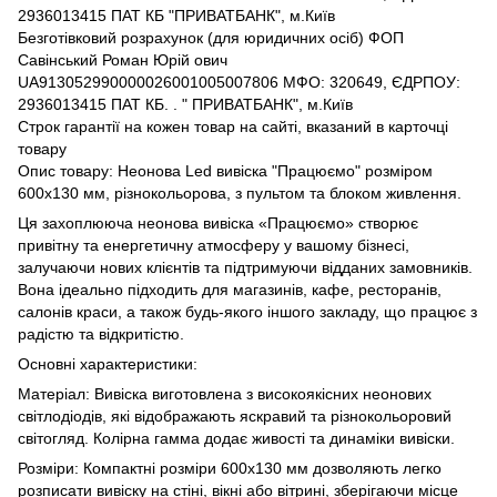
2936013415 ПАТ КБ "ПРИВАТБАНК", м.Київ
Безготівковий розрахунок (для юридичних осіб) ФОП
Савінський Роман Юрій ович
UA913052990000026001005007806 МФО: 320649, ЄДРПОУ:
2936013415 ПАТ КБ. . " ПРИВАТБАНК", м.Київ
Строк гарантії на кожен товар на сайті, вказаний в карточці
товару
Опис товару: Неонова Led вивіска "Працюємо" розміром
600х130 мм, різнокольорова, з пультом та блоком живлення.
Ця захоплююча неонова вивіска «Працюємо» створює
привітну та енергетичну атмосферу у вашому бізнесі,
залучаючи нових клієнтів та підтримуючи відданих замовників.
Вона ідеально підходить для магазинів, кафе, ресторанів,
салонів краси, а також будь-якого іншого закладу, що працює з
радістю та відкритістю.
Основні характеристики:
Матеріал: Вивіска виготовлена ​​з високоякісних неонових
світлодіодів, які відображають яскравий та різнокольоровий
світогляд. Колірна гамма додає живості та динаміки вивіски.
Розміри: Компактні розміри 600х130 мм дозволяють легко
розписати вивіску на стіні, вікні або вітрині, зберігаючи місце