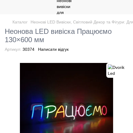
Каталог
Неонові LED Вивіски, Світловий Декор та Фігури: Дл
Неонова LED вивіска Працюємо
130×600 мм
Артикул:
30374
Написати відгук