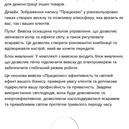
для демонстрації інших товарів.
Дизайн: Зображення напису "Працюємо" у різнокольорових
гамах створює веселу та позитивну атмосферу, яка вразить як
вас, так і ваших клієнтів.
Пульт: Вивіска оснащена пультом управління, що дозволяє
змінювати колір та ефекти світу, а також регулювати
яскравість. Це дозволяє створити різноманітні комбінації та
відтворювати настрій, який ви хочете передати.
Блок живлення: У комплекті з вивіскою входить блок живлення,
що дозволяє легко підключити вивіску до електромережі та
забезпечити стабільний режим роботи.
Ця неонова вивіска «Працюємо» ефективність та світлий
ефект вашого бізнесу, приверне увагу клієнтів та допоможе
підкреслити вашу професійність та приватність. Завдяки
використанню світлодіодів, вона буде довговічною та
енергоефективною, дозволяючи насолоджуватися яскравим
та привабливим світом протягом тривалого періоду часу.