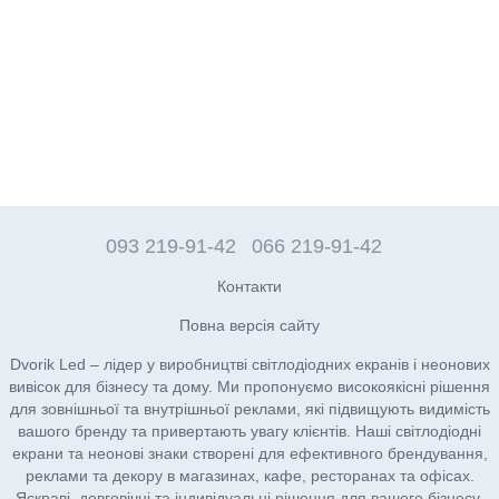
093 219-91-42
066 219-91-42
Контакти
Повна версія сайту
Dvorik Led – лідер у виробництві світлодіодних екранів і неонових
вивісок для бізнесу та дому. Ми пропонуємо високоякісні рішення
для зовнішньої та внутрішньої реклами, які підвищують видимість
вашого бренду та привертають увагу клієнтів. Наші світлодіодні
екрани та неонові знаки створені для ефективного брендування,
реклами та декору в магазинах, кафе, ресторанах та офісах.
Яскраві, довговічні та індивідуальні рішення для вашого бізнесу.