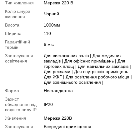
Тип живлення
Мережа 220 В
Колір шнура
Чорний
живлення
Висота
1000мм
Ширина
110
Гарантійний
6 міс
термін
Застосування
Для виставкових залів | Для медичних
освітлення
закладів | Для офісних приміщень | Для
торгових площ | Для навчальних закладів |
Для реклами | Для внутрішніх приміщень |
Для ЖКГ | Для освітлення робочого місця |
Для зовнішнього освітлення |
Форма
Нестандартна
Захист
обладнання від
IP20
води та пилу IP
Живлення
Мережа 220В
Застосування
Всередині приміщення