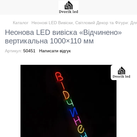
Каталог
Неонові LED Вивіски, Світловий Декор та Фігури: Дл
Неонова LED вивіска «Відчинено»
вертикальна 1000×110 мм
Артикул:
50451
Написати відгук