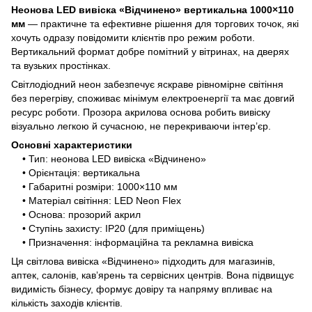
Неонова LED вивіска «Відчинено» вертикальна 1000×110
мм
— практичне та ефективне рішення для торгових точок, які
хочуть одразу повідомити клієнтів про режим роботи.
Вертикальний формат добре помітний у вітринах, на дверях
та вузьких простінках.
Світлодіодний неон забезпечує яскраве рівномірне світіння
без перегріву, споживає мінімум електроенергії та має довгий
ресурс роботи. Прозора акрилова основа робить вивіску
візуально легкою й сучасною, не перекриваючи інтер’єр.
Основні характеристики
• Тип: неонова LED вивіска «Відчинено»
• Орієнтація: вертикальна
• Габаритні розміри: 1000×110 мм
• Матеріал світіння: LED Neon Flex
• Основа: прозорий акрил
• Ступінь захисту: IP20 (для приміщень)
• Призначення: інформаційна та рекламна вивіска
Ця світлова вивіска «Відчинено» підходить для магазинів,
аптек, салонів, кавʼярень та сервісних центрів. Вона підвищує
видимість бізнесу, формує довіру та напряму впливає на
кількість заходів клієнтів.