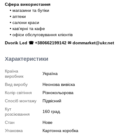
Сфера використання
• магазини та бутіки
• аптеки
• салони краси
• кавʼярні та кафе
• офіси обслуговування клієнтів
Dvorik Led ☎ +380662199142 ✉ dommarket@ukr.net
Характеристики
Країна
Україна
виробник
Вид виробу
Неонова вивіска
Колір світіння
Різнокольорова
Спосіб монтажу
Підвісний
Кут
160 град.
розсіювання
Стан
Нове
Упаковка
Картонна коробка