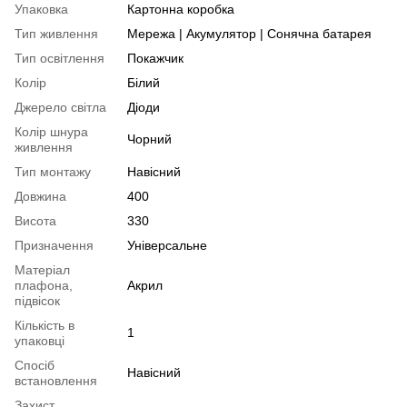
Упаковка
Картонна коробка
Тип живлення
Мережа | Акумулятор | Сонячна батарея
Тип освітлення
Покажчик
Колір
Білий
Джерело світла
Діоди
Колір шнура
Чорний
живлення
Тип монтажу
Навісний
Довжина
400
Висота
330
Призначення
Універсальне
Матеріал
плафона,
Акрил
підвісок
Кількість в
1
упаковці
Спосіб
Навісний
встановлення
Захист