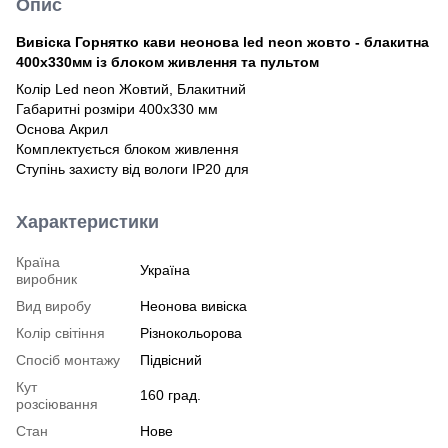
Опис
Вивіска Горнятко кави неонова led neon жовто - блакитна
400х330мм із блоком живлення та пультом
Колір Led neon Жовтий, Блакитний
Габаритні розміри 400х330 мм
Основа Акрил
Комплектується блоком живлення
Ступінь захисту від вологи IP20 для
Характеристики
Країна
Україна
виробник
Вид виробу
Неонова вивіска
Колір світіння
Різнокольорова
Спосіб монтажу
Підвісний
Кут
160 град.
розсіювання
Стан
Нове