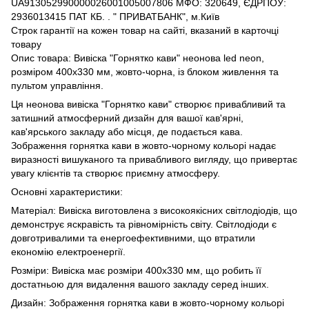
UA913052990000026001005007806 МФО: 320649, ЄДРПОУ:
2936013415 ПАТ КБ. . " ПРИВАТБАНК", м.Київ
Строк гарантії на кожен товар на сайті, вказаний в карточці
товару
Опис товара: Вивіска "Горнятко кави" неонова led neon,
розміром 400х330 мм, жовто-чорна, із блоком живлення та
пультом управління.
Ця неонова вивіска "Горнятко кави" створює привабливий та
затишний атмосферний дизайн для вашої кав'ярні,
кав'ярського закладу або місця, де подається кава.
Зображення горнятка кави в жовто-чорному кольорі надає
виразності вишуканого та привабливого вигляду, що привертає
увагу клієнтів та створює приємну атмосферу.
Основні характеристики:
Матеріал: Вивіска виготовлена ​​з високоякісних світлодіодів, що
демонструє яскравість та рівномірність світу. Світлодіоди є
довготривалими та енергоефективними, що втратили
економію електроенергії.
Розміри: Вивіска має розміри 400х330 мм, що робить її
достатньою для видалення вашого закладу серед інших.
Дизайн: Зображення горнятка кави в жовто-чорному кольорі