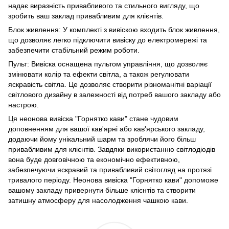
надає виразність привабливого та стильного вигляду, що
зробить ваш заклад привабливим для клієнтів.
Блок живлення: У комплекті з вивіскою входить блок живлення,
що дозволяє легко підключити вивіску до електромережі та
забезпечити стабільний режим роботи.
Пульт: Вивіска оснащена пультом управління, що дозволяє
змінювати колір та ефекти світла, а також регулювати
яскравість світла. Це дозволяє створити різноманітні варіації
світлового дизайну в залежності від потреб вашого закладу або
настрою.
Ця неонова вивіска "Горнятко кави" стане чудовим
доповненням для вашої кав'ярні або кав'ярського закладу,
додаючи йому унікальний шарм та зроблячи його більш
привабливим для клієнтів. Завдяки використанню світлодіодів
вона буде довговічною та економічно ефективною,
забезпечуючи яскравий та привабливий світогляд на протязі
тривалого періоду. Неонова вивіска "Горнятко кави" допоможе
вашому закладу привернути більше клієнтів та створити
затишну атмосферу для насолодження чашкою кави.