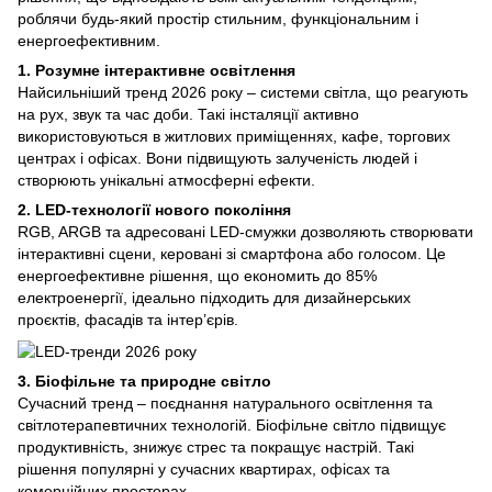
роблячи будь-який простір стильним, функціональним і
енергоефективним.
1. Розумне інтерактивне освітлення
Найсильніший тренд 2026 року – системи світла, що реагують
на рух, звук та час доби. Такі інсталяції активно
використовуються в житлових приміщеннях, кафе, торгових
центрах і офісах. Вони підвищують залученість людей і
створюють унікальні атмосферні ефекти.
2. LED-технології нового покоління
RGB, ARGB та адресовані LED-смужки дозволяють створювати
інтерактивні сцени, керовані зі смартфона або голосом. Це
енергоефективне рішення, що економить до 85%
електроенергії, ідеально підходить для дизайнерських
проєктів, фасадів та інтер’єрів.
3. Біофільне та природне світло
Сучасний тренд – поєднання натурального освітлення та
світлотерапевтичних технологій. Біофільне світло підвищує
продуктивність, знижує стрес та покращує настрій. Такі
рішення популярні у сучасних квартирах, офісах та
комерційних просторах.