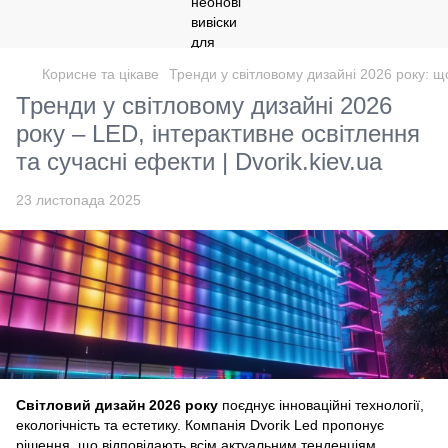
Корисне та цікаве
Тренди у світловому дизайні 2026 року: щ
Тренди у світловому дизайні 2026
року – LED, інтерактивне освітлення
та сучасні ефекти | Dvorik.kiev.ua
23 листопада 2025
Світловий дизайн 2026 року
поєднує інноваційні технології,
екологічність та естетику. Компанія Dvorik Led пропонує
рішення, що відповідають всім актуальним тенденціям,