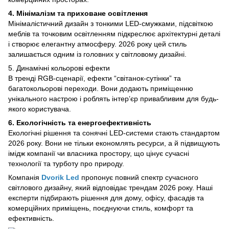
4. Мінімалізм та приховане освітлення
Мінімалістичний дизайн з тонкими LED-смужками, підсвіткою
меблів та точковим освітленням підкреслює архітектурні деталі
і створює елегантну атмосферу. 2026 року цей стиль
залишається одним із головних у світловому дизайні.
5. Динамічні кольорові ефекти
В тренді RGB-сценарії, ефекти “світанок-сутінки” та
багатокольорові переходи. Вони додають приміщенню
унікального настрою і роблять інтер’єр привабливим для будь-
якого користувача.
6. Екологічність та енергоефективність
Екологічні рішення та сонячні LED-системи стають стандартом
2026 року. Вони не тільки економлять ресурси, а й підвищують
імідж компанії чи власника простору, що цінує сучасні
технології та турботу про природу.
Компанія
Dvorik Led
пропонує повний спектр сучасного
світлового дизайну, який відповідає трендам 2026 року. Наші
експерти підбирають рішення для дому, офісу, фасадів та
комерційних приміщень, поєднуючи стиль, комфорт та
ефективність.