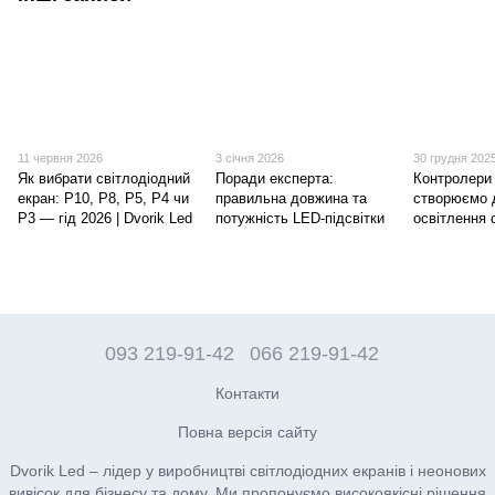
11 червня 2026
3 січня 2026
30 грудня 202
Як вибрати світлодіодний
Поради експерта:
Контролери
екран: P10, P8, P5, P4 чи
правильна довжина та
створюємо 
P3 — гід 2026 | Dvorik Led
потужність LED-підсвітки
освітлення 
093 219-91-42
066 219-91-42
Контакти
Повна версія сайту
Dvorik Led – лідер у виробництві світлодіодних екранів і неонових
вивісок для бізнесу та дому. Ми пропонуємо високоякісні рішення