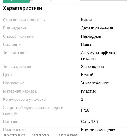
Характеристики
Страна производитель
Китай
Вид изделия
Датчик движения
Способ монтажа
Накладной
Состояние
Новое
Тип питания
Аккумулятор|Блок
питания
Тип соединения
2 проводное
Цвет
Белый
Назначение
Универсальное
Материал каркаса
пластик
Количество в упаковке
1
Защита оборудования от воды и
IP20
пыли IP
Питание
Сеть 12В
Применение
Внутри помещения
Доставка
Оплата
Гарантия