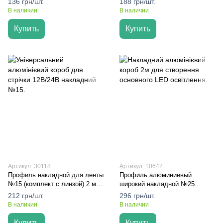
136 грн/шт.
188 грн/шт.
Led
В наличии
В наличии
Купить
Купить
Артикул: 30118
Артикул: 10642
Профиль накладной для ленты
Профиль алюминиевый
№15 (комплект с линзой) 2 м –
широкий накладной №25
Dvorik Led
(комплект 2 м с матовой
212 грн/шт.
296 грн/шт.
линзой) – Dvorik Led
В наличии
В наличии
Купить
Купить