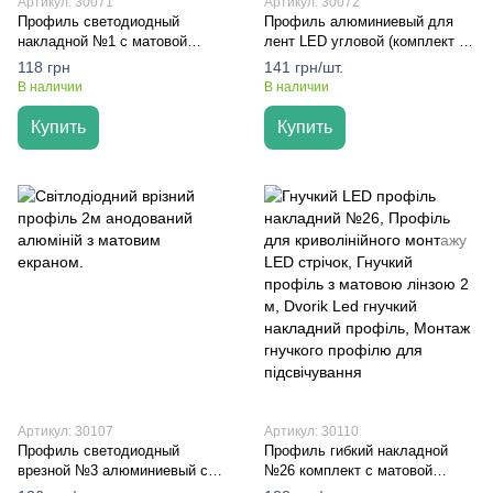
Артикул: 30071
Артикул: 30072
Профиль светодиодный
Профиль алюминиевый для
накладной №1 с матовой
лент LED угловой (комплект с
линзой 2м – Dvorik Led
линзой) – Dvorik Led
118 грн
141 грн/шт.
В наличии
В наличии
Купить
Купить
Артикул: 30107
Артикул: 30110
Профиль светодиодный
Профиль гибкий накладной
врезной №3 алюминиевый с
№26 комплект с матовой
матовой линзой 2 м – Dvorik
линзой 2 м – Dvorik Led