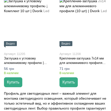
Видео
Видео
Артикул: 11205
Артикул: 11208
Заглушка к угловому
Крепление-заглушка 7х14 мм
алюминиевому профилю |
для алюминиевого профиля
Комплект 10 шт | Dvorik Led
(10 шт) | Dvorik Led
56 грн
71 грн
В наличии
В наличии
Купить
Купить
Профиль для светодиодных лент – важный элемент для
монтажа светодиодного освещения, который обеспечивает не
только эстетичный вид, но и эффективное охлаждение ваших
светодиодных лент. Выбор правильного профиля гарантирует