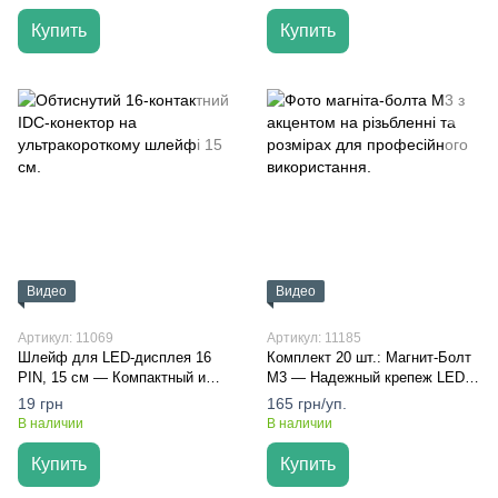
Купить
Купить
Видео
Видео
Артикул: 11069
Артикул: 11185
Шлейф для LED-дисплея 16
Комплект 20 шт.: Магнит-Болт
PIN, 15 см — Компактный и
М3 — Надежный крепеж LED-
Быстрый
модулей на металлический
19 грн
165 грн/уп.
каркас
В наличии
В наличии
Купить
Купить