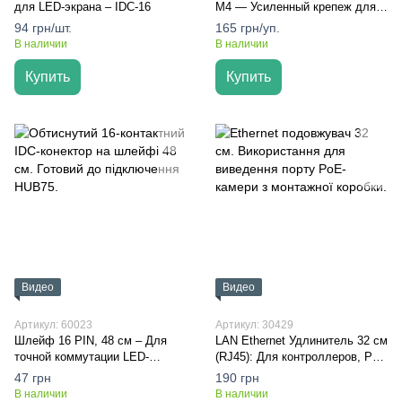
для LED-экрана – IDC-16
М4 — Усиленный крепеж для
тяжелых LED-модулей на
94 грн/шт.
165 грн/уп.
металлический каркас
В наличии
В наличии
Купить
Купить
Видео
Видео
Артикул: 60023
Артикул: 30429
Шлейф 16 PIN, 48 см – Для
LAN Ethernet Удлинитель 32 см
точной коммутации LED-
(RJ45): Для контроллеров, PoE
модулей внутри корпуса
и промышленной коммутации
47 грн
190 грн
В наличии
В наличии