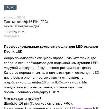
Видео
Артикул: 60040
Плоский шлейф 16 PIN (FRC),
Бухта 80 метров — Для
серийного производства LED-
1 128 грн/шт.
экранов
Ожидается
Профессиональные комплектующие для LED-экранов –
Dvorik LED
Добро пожаловать в специализированную категорию, где
собрано все необходимое для надежной коммутации LED-
модулей и создания безупречного рекламного экрана.
Качество передачи сигнала является критическим для LED-
дисплеев, и оно полностью зависит от правильно
подобранного шлейфа 16 pin и IDC-коннектора. Мы
предлагаем готовые решения, соответствующие
промышленному стандарту HUB75.
Что входит в группу?
Шлейфы 16 pin (Плоские ленточные FRC):
Назначение: Соединение контроллера с
LED-модулем
P10,