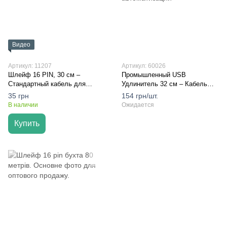
Видео
Артикул: 11207
Артикул: 60026
Шлейф 16 PIN, 30 см –
Промышленный USB
Стандартный кабель для
Удлинитель 32 см – Кабель
коммутации LED-модулей
для контроллеров LED-экранов
35 грн
154 грн/шт.
(HUB75)
и систем автоматизации
В наличии
Ожидается
Купить