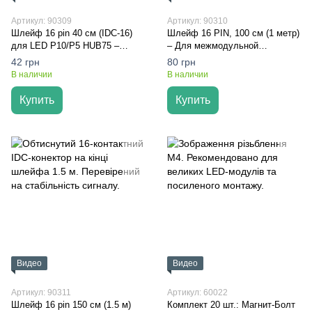
Артикул: 90309
Артикул: 90310
Шлейф 16 pin 40 см (IDC-16)
Шлейф 16 PIN, 100 см (1 метр)
для LED P10/P5 HUB75 –
– Для межмодульной
Dvorik LED
коммутации LED-дисплеев
42 грн
80 грн
В наличии
В наличии
Купить
Купить
Видео
Видео
Артикул: 90311
Артикул: 60022
Шлейф 16 pin 150 см (1.5 м)
Комплект 20 шт.: Магнит-Болт