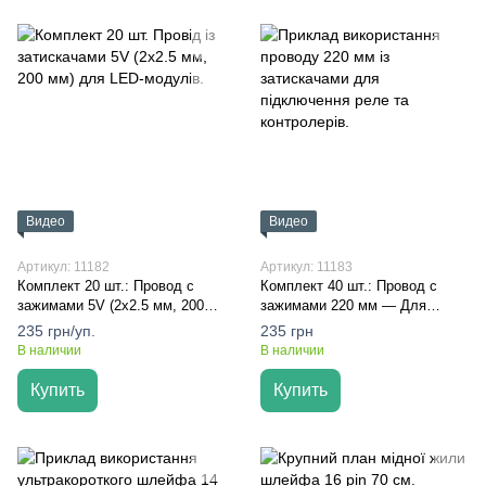
Видео
Видео
Артикул: 11182
Артикул: 11183
Комплект 20 шт.: Провод с
Комплект 40 шт.: Провод с
зажимами 5V (2x2.5 мм, 200
зажимами 220 мм — Для
мм) для LED-модулей и блоков
быстрого и надежного
235 грн/уп.
235 грн
питания
подключения питания и
В наличии
В наличии
сигналов
Купить
Купить