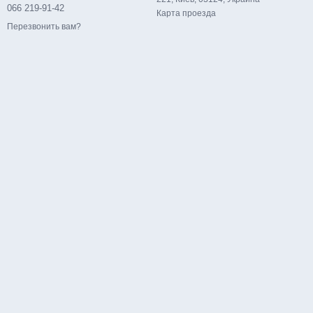
066 219-91-42
Карта проезда
» пикселей, простоту обслуживания и длительный срок службы.
Перезвонить вам?
 и настройки.
жения, которое впечатляет даже самых требовательных