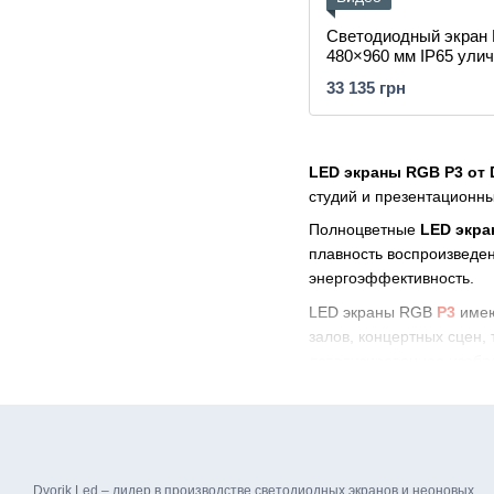
Светодиодный экран
480×960 мм IP65 ули
33 135 грн
LED экраны RGB P3 от 
студий и презентационн
Полноцветные
LED экр
плавность воспроизведе
энергоэффективность.
LED экраны RGB
P3
имею
залов, концертных сцен,
детализированное изобр
В наших моделях исполь
поддерживают широкий д
Модульная конструкция 
Благодаря поддержке
ко
Dvorik Led – лидер в производстве светодиодных экранов и неоновых