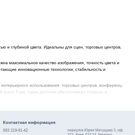
ю и глубиной цвета. Идеальны для сцен, торговых центров,
жна максимальное качество изображения, точность цвета и
етающие инновационные технологии, стабильность и
интерьерного использования: торговых центров, конференц-
й всего 3 мм, такие дисплеи обеспечивают плавное и
рует насыщенное и равномерное свечение. Экраны
ния и прекрасно передают динамичные сцены.
Контактная информация
 — от небольших дисплеев до масштабных видеостен.
чное управление контентом, синхронизация и бесперебойная
093 219-91-42
переулок Юрия Матущака 3, оф.
221, Киев, 03124, Украина