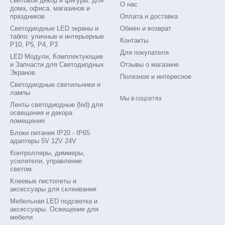
световой декор и фигуры: для
О нас
дома, офиса, магазинов и
праздников
Оплата и доставка
качество каждого экрана: высокую стабильность, отсутствие «битых
Светодиодные LED экраны и
Обмен и возврат
ешения под ключ — от консультации и проектирования до монтажа
табло: уличные и интерьерные
Контакты
B P3 от Dvorik Led
, вы получаете безупречное качество изобра
P10, P5, P4, P3
Для покупателя
LED Модули, Комплектующие
и Запчасти для Светодиодных
Отзывы о магазине
Экранов
Полезное и интересное
Светодиодные светильники и
лампы
Мы в соцсетях
Ленты светодиодные (led) для
освещения и декора
помещения
Блоки питания IP20 - IP65
адаптеры 5V 12V 24V
Контроллеры, диммеры,
усилители, управление
светом
Клеевые пистолеты и
аксессуары для склеивания
Мебельная LED подсветка и
аксессуары. Освещение для
мебели