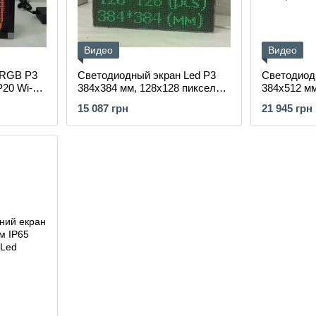
Видео
Видео
 RGB Р3
Светодиодный экран Led Р3
Светодиод
P20 Wi-Fi
384х384 мм, 128х128 пикселей,
384х512 м
Wi-Fi управления для рекламы
Dvorik Led
15 087 грн
21 945 грн
и бизнеса