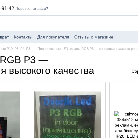
-91-42
Перезвонить вам?
врат
Контакты
Для покупателя
Отзывы о магазине
ые P10, P5, P4, P3
Полноцветные LED экраны RGB P3 — профессиональные реше
 RGB P3 —
 высокого качества
Со