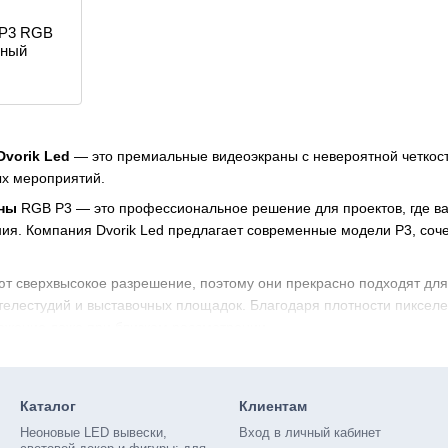
 P3 RGB
чный
Dvorik Led
— это премиальные видеоэкраны с невероятной четкость
ых мероприятий.
аны
RGB P3 — это профессиональное решение для проектов, где ва
ния. Компания Dvorik Led предлагает современные модели P3, соч
т сверхвысокое разрешение, поэтому они прекрасно подходят для 
 телестудий и выставочных площадок. Благодаря плотности пикселе
ажение даже при близком рассмотрении.
зованы качественные RGB диоды с высокой яркостью, что гаранти
иапазон цветов, воспроизводят видео с высокой частотой обновле
Каталог
Клиентам
LED экранов P3 Dvorik Led позволяет формировать любые размеры
нтроллеров
NovaStar, Colorlight, Linsn, Huidu обеспечивается то
Неоновые LED вывески,
Вход в личный кабинет