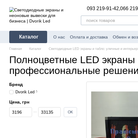
Перейти к основному контенту
093 219-91-42,
066 219
Каталог
О нас
Оплата и доставка
Обмен и воз
Полезное и интересное
Главная
Каталог
Светодиодные LED экраны и табло: уличные и интерьерн
Полноцветные LED экраны
профессиональные решения
Бренд
Dvorik Led
5
Цена, грн
От Цена, грн
До Цена, грн
OK