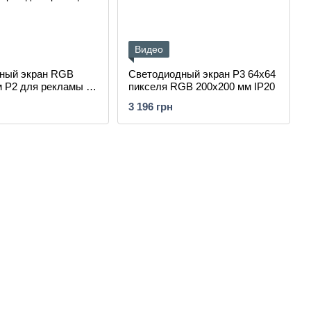
Видео
ный экран RGB
Светодиодный экран Р3 64х64
м P2 для рекламы –
пикселя RGB 200х200 мм IP20
3 196 грн