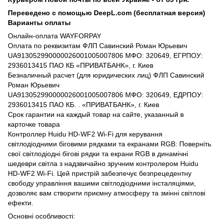
Переведено с помощью DeepL.com (бесплатная версия)
Варианты оплаты
Онлайн-оплата WAYFORPAY
Оплата по реквизитам ФЛП Савинский Роман Юрьевич
UA913052990000026001005007806 МФО: 320649, ЕГРПОУ:
2936013415 ПАО КБ «ПРИВАТБАНК», г. Киев
Безналичный расчет (для юридических лиц) ФЛП Савинский
Роман Юрьевич
UA913052990000026001005007806 МФО: 320649, ЕДРПОУ:
2936013415 ПАО КБ. . «ПРИВАТБАНК», г. Киев
Срок гарантии на каждый товар на сайте, указанный в
карточке товара
Контроллер Huidu HD-WF2 Wi-Fi для керування
світлодіодними біговими рядками та екранами RGB: Поверніть
свої світлодіодні бігові рядки та екрани RGB в динамічні
шедеври світла з надзвичайно зручним контролером Huidu
HD-WF2 Wi-Fi. Цей пристрій забезпечує безпрецедентну
свободу управління вашими світлодіодними інсталяціями,
дозволяє вам створити приємну атмосферу та змінні світлові
ефекти.
Основні особливості: