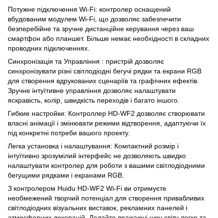
Потужне підключення Wi-Fi: контролер оснащений
вбудованим модулем Wi-Fi, що дозволяє забезпечити
безперебійне та зручне дистанційне керування через ваш
смартфон або планшет. Більше немає необхідності в складних
проводних підключеннях.
Синхронізація та Управління : пристрій дозволяє
синхронізувати різні світлодіодні бегучі рядки та екрани RGB
для створення вдрукованих сценаріїв та графічних ефектів.
Зручне інтуїтивне управління дозволяє налаштувати
яскравість, колір, швидкість переходів і багато іншого.
Гибкие настройки: Контроллер HD-WF2 дозволяє створювати
власні анімації і змінювати режими відтворення, адаптуючи їх
під конкретні потреби вашого проекту.
Легка установка і налаштування: Компактний розмір і
інтуїтивно зрозумілий інтерфейс не дозволяють швидко
налаштувати контролер для роботи з вашими світлодіодними
бегущими рядками і екранами RGB.
З контролером Huidu HD-WF2 Wi-Fi ви отримуєте
необмежений творчий потенціал для створення привабливих
світлодіодних візуальних виставок, рекламних панелей і
атмосферних декорацій. Делайте вражаючі шоу світу легко та