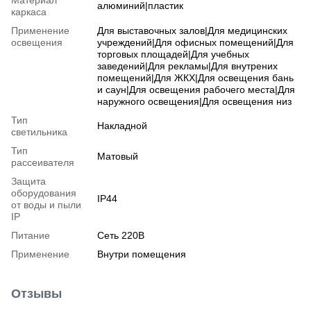
алюминий|пластик
каркаса
Применение
Для выставочных залов|Для медицинских
освещения
учреждений|Для офисных помещений|Для
торговых площадей|Для учебных
заведений|Для рекламы|Для внутрених
помещений|Для ЖКХ|Для освещения бань
и саун|Для освещения рабочего места|Для
наружного освещения|Для освещения низ
Тип
Накладной
светильника
Тип
Матовый
рассеивателя
Защита
оборудования
IP44
от воды и пыли
IP
Питание
Сеть 220В
Применение
Внутри помещения
Отзывы