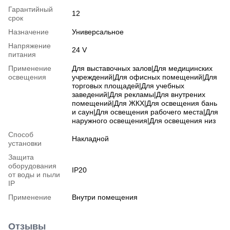
Гарантийный
12
срок
Назначение
Универсальное
Напряжение
24 V
питания
Применение
Для выставочных залов|Для медицинских
освещения
учреждений|Для офисных помещений|Для
торговых площадей|Для учебных
заведений|Для рекламы|Для внутрених
помещений|Для ЖКХ|Для освещения бань
и саун|Для освещения рабочего места|Для
наружного освещения|Для освещения низ
Способ
Накладной
установки
Защита
оборудования
IP20
от воды и пыли
IP
Применение
Внутри помещения
Отзывы