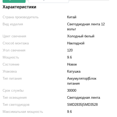
Характеристики
Страна производитель
Китай
Вид изделия
Светодиодная лента 12
вольт
Цвет свечения
Холодный белый
Способ монтажа
Накладной
Угол свечения
120
Мощность
9.6
Состояние
Новое
Упаковка
Катушка
Тип питания
Аккумулятор|Блок
питания
Срок службы
30000
Тип освещения
Светодиодная лента
Тип светодиодов
SMD2835|SMD3528
Максимальная мощность
9.6