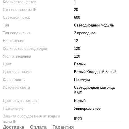
Количество цветов
1
Степень защиты IP
20
Световой поток
600
Тип
Светодиодный модуль
Тип соединения
2 проводное
Напряжение
12
Количество светодиодов
120
Угол освещения
120
Цвет
Белый
Цветовая гамма
Белый|Холодный белый
Класс ленты
Премиум
Источник света
Светодиодная матрица
SMD
Цвет шнура питания
Белый
Назначение
Универсальное
Защита оборудования от воды и
IP20
пыли IP
Доставка
Оплата
Гарантия