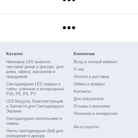
Каталог
Клиентам
Неоновые LED вывески,
Вход в личный кабинет
световой декор и фигуры: для
О нас
дома, офиса, магазинов и
праздников
Оплата и доставка
Светодиодные LED экраны и
Обмен и возврат
табло: уличные и интерьерные
Контакты
P10, P5, P4, P3
Для покупателя
LED Модули, Комплектующие
и Запчасти для Светодиодных
Отзывы о магазине
Экранов
Полезное и интересное
Светодиодные светильники и
лампы
Мы в соцсетях
Ленты светодиодные (led) для
освещения и декора