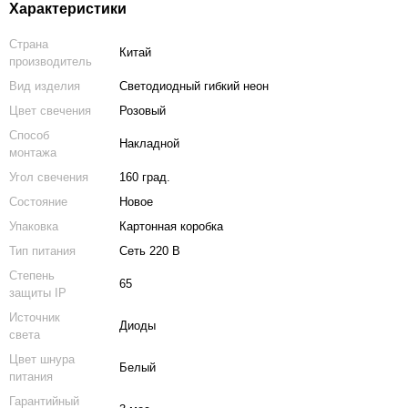
Характеристики
Страна
Китай
производитель
Вид изделия
Светодиодный гибкий неон
Цвет свечения
Розовый
Способ
Накладной
монтажа
Угол свечения
160 град.
Состояние
Новое
Упаковка
Картонная коробка
Тип питания
Сеть 220 В
Степень
65
защиты IP
Источник
Диоды
света
Цвет шнура
Белый
питания
Гарантийный