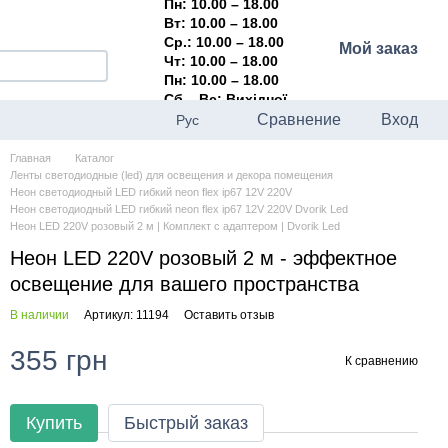
Пн: 10.00 – 18.00
Вт: 10.00 – 18.00
Ср.: 10.00 – 18.00
Мой заказ
Чт: 10.00 – 18.00
Пн: 10.00 – 18.00
Сб – Вс: Вихідної
Сравнение
Вход
Рус
Главная
Каталог
Ленты светодиодные (led) для освещения и декора помещения
Неон светодиодный LED гибкий neon flex ip67 12V 220V
Неон светодиодный LED гибкий neon flex ip67 12V 220V Dvorik Led
Неон LED 220V розовый 2 м | Комплект с адаптером | Dvorik Led
Неон LED 220V розовый 2 м - эффектное
освещение для вашего пространства
В наличии
Артикул: 11194
Оставить отзыв
355 грн
К сравнению
Купить
Быстрый заказ