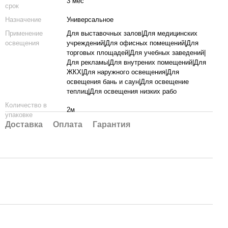
3 мес
срок
Назначение
Универсальное
Применение
Для выставочных залов|Для медицинских
освещения
учреждений|Для офисных помещений|Для
торговых площадей|Для учебных заведений|
Для рекламы|Для внутрених помещений|Для
ЖКХ|Для наружного освещения|Для
освещения бань и саун|Для освещение
теплиц|Для освещения низких рабо
Количество в
2м
упаковке
Доставка
Оплата
Гарантия