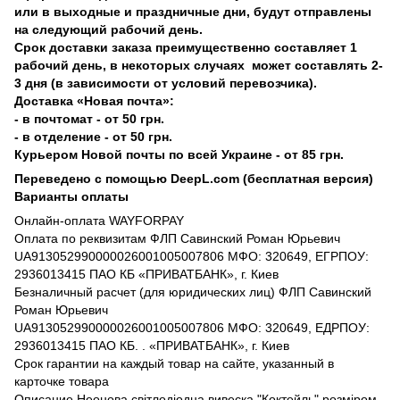
или в выходные и праздничные дни, будут отправлены
на следующий рабочий день.
Срок доставки заказа преимущественно составляет 1
рабочий день, в некоторых случаях может составлять 2-
3 дня (в зависимости от условий перевозчика).
Доставка «Новая почта»:
- в почтомат - от 50 грн.
- в отделение - от 50 грн.
Курьером Новой почты по всей Украине - от 85 грн.
Переведено с помощью DeepL.com (бесплатная версия)
Варианты оплаты
Онлайн-оплата WAYFORPAY
Оплата по реквизитам ФЛП Савинский Роман Юрьевич
UA913052990000026001005007806 МФО: 320649, ЕГРПОУ:
2936013415 ПАО КБ «ПРИВАТБАНК», г. Киев
Безналичный расчет (для юридических лиц) ФЛП Савинский
Роман Юрьевич
UA913052990000026001005007806 МФО: 320649, ЕДРПОУ:
2936013415 ПАО КБ. . «ПРИВАТБАНК», г. Киев
Срок гарантии на каждый товар на сайте, указанный в
карточке товара
Описание Неонова світлодіодна вивеска "Коктейль" розміром