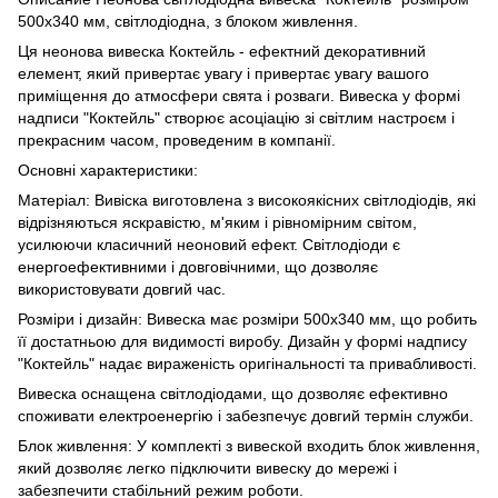
500х340 мм, світлодіодна, з блоком живлення.
Ця неонова вивеска Коктейль - ефектний декоративний
елемент, який привертає увагу і привертає увагу вашого
приміщення до атмосфери свята і розваги. Вивеска у формі
надписи "Коктейль" створює асоціацію зі світлим настроєм і
прекрасним часом, проведеним в компанії.
Основні характеристики:
Матеріал: Вивіска виготовлена ​​з високоякісних світлодіодів, які
відрізняються яскравістю, м'яким і рівномірним світом,
усилюючи класичний неоновий ефект. Світлодіоди є
енергоефективними і довговічними, що дозволяє
використовувати довгий час.
Розміри і дизайн: Вивеска має розміри 500х340 мм, що робить
її достатньою для видимості виробу. Дизайн у формі надпису
"Коктейль" надає вираженість оригінальності та привабливості.
Вивеска оснащена світлодіодами, що дозволяє ефективно
споживати електроенергію і забезпечує довгий термін служби.
Блок живлення: У комплекті з вивеской входить блок живлення,
який дозволяє легко підключити вивеску до мережі і
забезпечити стабільний режим роботи.