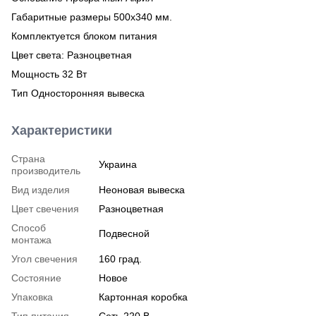
Габаритные размеры 500х340 мм.
Комплектуется блоком питания
Цвет света: Разноцветная
Мощность 32 Вт
Тип Односторонняя вывеска
Характеристики
Страна
Украина
производитель
Вид изделия
Неоновая вывеска
Цвет свечения
Разноцветная
Способ
Подвесной
монтажа
Угол свечения
160 град.
Состояние
Новое
Упаковка
Картонная коробка
Тип питания
Сеть 220 В