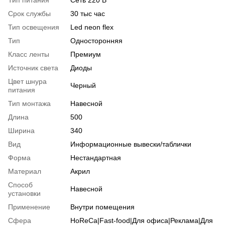
Срок службы
30 тыс час
Тип освещения
Led neon flex
Тип
Односторонняя
Класс ленты
Премиум
Источник света
Диоды
Цвет шнура
Черный
питания
Тип монтажа
Навесной
Длина
500
Ширина
340
Вид
Информационные вывески/таблички
Форма
Нестандартная
Материал
Акрил
Способ
Навесной
установки
Применение
Внутри помещения
Сфера
HoReCa|Fast-food|Для офиса|Реклама|Для