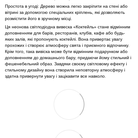
Простота в угоді: Дерево можна легко закріпити на стені або
вітрині за допомогою спеціальних кріплень, які дозволяють
розмістити його в зручному місці.
Ця неонова світлодіодна вивеска «Коктейль» стане відмінним
доповненням для барів, ресторанів, клубів, кафе або будь-
яких залів, які пропонують коктейлі. Вона привертає увагу
прохожих і створює атмосферу свята і приємного відпочинку.
Крім того, така вивіска може бути відмінним подарунком або
доповненням до домашнього бару, придаючи йому стильний і
фешенебельний образ. Завдяки своєму світловому ефекту і
стильному дизайну вона створила неповторну атмосферу і
здатна привернути увагу і зацікавити все навколо.