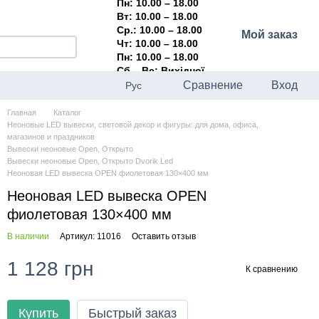
Пн: 10.00 – 18.00
Вт: 10.00 – 18.00
Ср.: 10.00 – 18.00
Мой заказ
Чт: 10.00 – 18.00
Пн: 10.00 – 18.00
Сб – Вс: Вихідної
Сравнение
Вход
Рус
Главная
Каталог
Неоновые LED вывески, световой декор и фигуры: для дома, офиса,
магазинов и праздников
Вывески неоновые Open, Открыто
Вывески неоновые Open, Открыто Dvorik Led
Неоновая LED вывеска OPEN фиолетовая 130×400 мм
Неоновая LED вывеска OPEN
фиолетовая 130×400 мм
В наличии
Артикул: 11016
Оставить отзыв
1 128 грн
К сравнению
Купить
Быстрый заказ