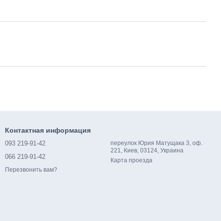
Контактная информация
093 219-91-42
переулок Юрия Матущака 3, оф.
221, Киев, 03124, Украина
066 219-91-42
Карта проезда
Перезвонить вам?