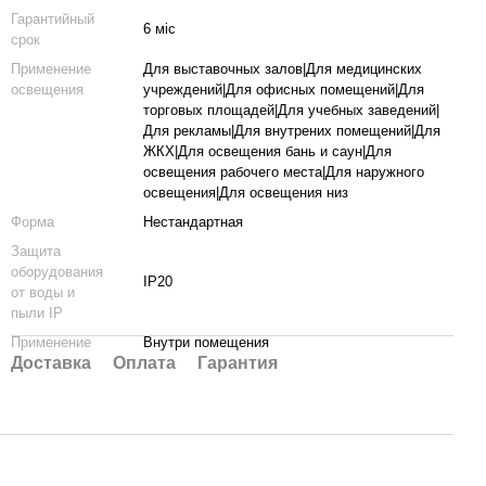
Гарантийный
6 міс
срок
Применение
Для выставочных залов|Для медицинских
освещения
учреждений|Для офисных помещений|Для
торговых площадей|Для учебных заведений|
Для рекламы|Для внутрених помещений|Для
ЖКХ|Для освещения бань и саун|Для
освещения рабочего места|Для наружного
освещения|Для освещения низ
Форма
Нестандартная
Защита
оборудования
IP20
от воды и
пыли IP
Применение
Внутри помещения
Доставка
Оплата
Гарантия