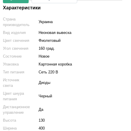
Характеристики
Страна
Украина
производитель
Вид изделия
Неоновая вывеска
Цвет свечения
Фиолетовый
Угол свечения
160 град.
Состояние
Новое
Упаковка
Картонная коробка
Тип питания
Сеть 220 В
Источник
Диоды
света
Цвет шнура
Черный
питания
Дистанционное
Да
управление
Высота
130
Ширина
400