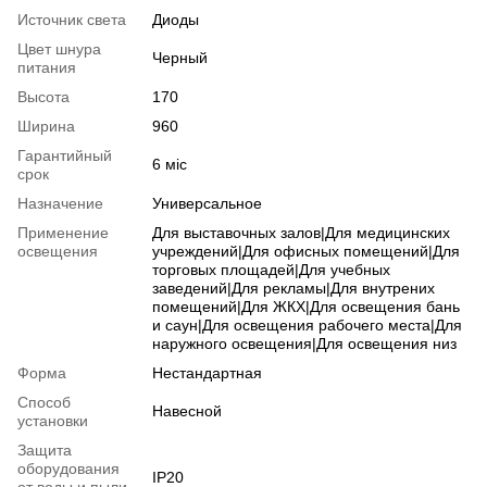
Источник света
Диоды
Цвет шнура
Черный
питания
Высота
170
Ширина
960
Гарантийный
6 міс
срок
Назначение
Универсальное
Применение
Для выставочных залов|Для медицинских
освещения
учреждений|Для офисных помещений|Для
торговых площадей|Для учебных
заведений|Для рекламы|Для внутрених
помещений|Для ЖКХ|Для освещения бань
и саун|Для освещения рабочего места|Для
наружного освещения|Для освещения низ
Форма
Нестандартная
Способ
Навесной
установки
Защита
оборудования
IP20
от воды и пыли