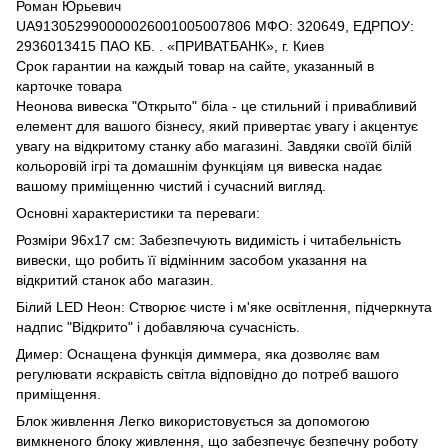
Роман Юрьевич
UA913052990000026001005007806 МФО: 320649, ЕДРПОУ:
2936013415 ПАО КБ. . «ПРИВАТБАНК», г. Киев
Срок гарантии на каждый товар на сайте, указанный в
карточке товара
Неонова вивеска "Открыто" біла - це стильний і привабливий
елемент для вашого бізнесу, який привертає увагу і акцентує
увагу на відкритому станку або магазині. Завдяки своїй білій
кольоровій ігрі та домашнім функціям ця вивеска надає
вашому приміщенню чистий і сучасний вигляд.
Основні характеристики та переваги:
Розміри 96х17 см: Забезпечують видимість і читабельність
вивески, що робить її відмінним засобом указання на
відкритий станок або магазин.
Білий LED Неон: Створює чисте і м'яке освітлення, підчеркнута
надпис "Відкрито" і добавляюча сучасність.
Димер: Оснащена функція диммера, яка дозволяє вам
регулювати яскравість світла відповідно до потреб вашого
приміщення.
Блок живлення Легко використовується за допомогою
вимкненого блоку живлення, що забезпечує безпечну роботу