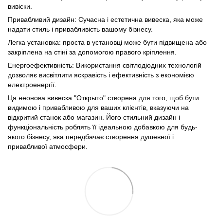
вивіски.
Привабливий дизайн: Сучасна і естетична вивеска, яка може
надати стиль і привабливість вашому бізнесу.
Легка установка: проста в установці може бути підвищена або
закріплена на стіні за допомогою правого кріплення.
Енергоефективність: Використання світлодіодних технологій
дозволяє висвітлити яскравість і ефективність з економією
електроенергії.
Ця неонова вивеска "Открыто" створена для того, щоб бути
видимою і привабливою для ваших клієнтів, вказуючи на
відкритий станок або магазин. Його стильний дизайн і
функціональність роблять її ідеальною добавкою для будь-
якого бізнесу, яка передбачає створення душевної і
привабливої ​​атмосфери.