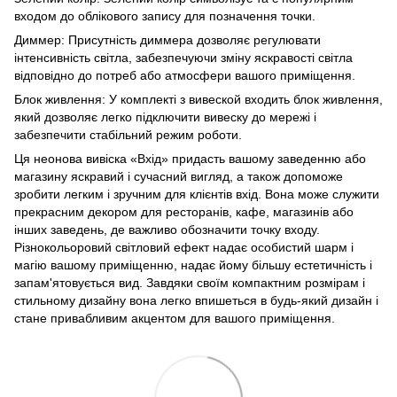
входом до облікового запису для позначення точки.
Диммер: Присутність диммера дозволяє регулювати
інтенсивність світла, забезпечуючи зміну яскравості світла
відповідно до потреб або атмосфери вашого приміщення.
Блок живлення: У комплекті з вивеской входить блок живлення,
який дозволяє легко підключити вивеску до мережі і
забезпечити стабільний режим роботи.
Ця неонова вивіска «Вхід» придасть вашому заведенню або
магазину яскравий і сучасний вигляд, а також допоможе
зробити легким і зручним для клієнтів вхід. Вона може служити
прекрасним декором для ресторанів, кафе, магазинів або
інших заведень, де важливо обозначити точку входу.
Різнокольоровий світловий ефект надає особистий шарм і
магію вашому приміщенню, надає йому більшу естетичність і
запам'ятовується вид. Завдяки своїм компактним розмірам і
стильному дизайну вона легко впишеться в будь-який дизайн і
стане привабливим акцентом для вашого приміщення.