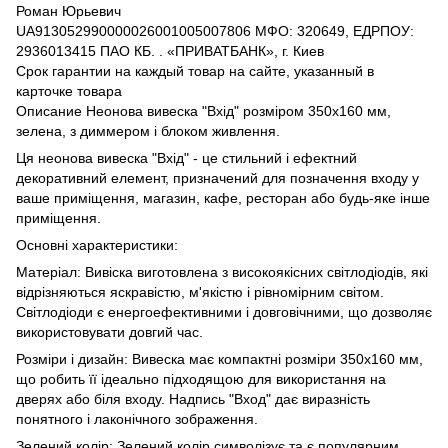
Роман Юрьевич
UA913052990000026001005007806 МФО: 320649, ЕДРПОУ:
2936013415 ПАО КБ. . «ПРИВАТБАНК», г. Киев
Срок гарантии на каждый товар на сайте, указанный в
карточке товара
Описание Неонова вивеска "Вхід" розміром 350х160 мм,
зелена, з диммером і блоком живлення.
Ця неонова вивеска "Вхід" - це стильний і ефектний
декоративний елемент, призначений для позначення входу у
ваше приміщення, магазин, кафе, ресторан або будь-яке інше
приміщення.
Основні характеристики:
Матеріал: Вивіска виготовлена ​​з високоякісних світлодіодів, які
відрізняються яскравістю, м'якістю і рівномірним світом.
Світлодіоди є енергоефективними і довговічними, що дозволяє
використовувати довгий час.
Розміри і дизайн: Вивеска має компактні розміри 350х160 мм,
що робить її ідеально підходящою для використання на
дверях або біля входу. Надпись "Вход" дає виразність
понятного і лаконічного зображення.
Зелений колір: Зелений колір символізує та є популярним