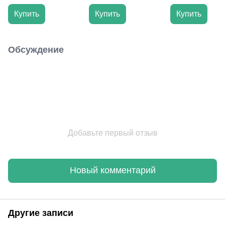
мм для кафе и
370х600 мм – Dvorik
Dvorik Led
ресторанов | Дворик
Led
Купить
Купить
Купить
Лед
Обсуждение
Добавьте первый отзыв
Новый комментарий
Другие записи