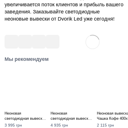
увеличивается поток клиентов и прибыль вашего
заведения. Заказывайте светодиодные
неоновые вывески от Dvorik Led уже сегодня!
Мы рекомендуем
Неоновая
Неоновая
Неоновая вывеск
светодиодная вывеска
светодиодная вывеска
Чашка Кофе 400х
Coffee желтая 220х800
"Coffee" с чашкой
мм желто-голубая
3 995 грн
4 935 грн
2 115 грн