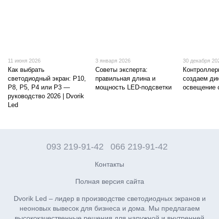
11 июня 2026
3 января 2026
30 декабря 20
Как выбрать
Советы эксперта:
Контроллер
светодиодный экран: P10,
правильная длина и
создаем ди
P8, P5, P4 или P3 —
мощность LED-подсветки
освещение 
руководство 2026 | Dvorik
Led
093 219-91-42
066 219-91-42
Контакты
Полная версия сайта
Dvorik Led – лидер в производстве светодиодных экранов и
неоновых вывесок для бизнеса и дома. Мы предлагаем
высококачественные решения для наружной и внутренней