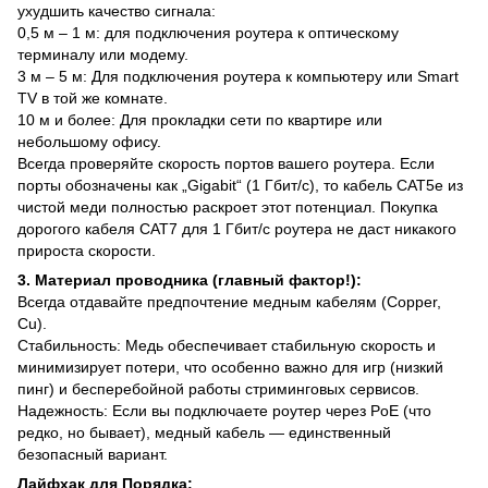
ухудшить качество сигнала:
0,5 м – 1 м: для подключения роутера к оптическому
терминалу или модему.
3 м – 5 м: Для подключения роутера к компьютеру или Smart
TV в той же комнате.
10 м и более: Для прокладки сети по квартире или
небольшому офису.
Всегда проверяйте скорость портов вашего роутера. Если
порты обозначены как „Gigabit“ (1 Гбит/с), то кабель CAT5e из
чистой меди полностью раскроет этот потенциал. Покупка
дорогого кабеля CAT7 для 1 Гбит/с роутера не даст никакого
прироста скорости.
3. Материал проводника (главный фактор!):
Всегда отдавайте предпочтение медным кабелям (Copper,
Cu).
Стабильность: Медь обеспечивает стабильную скорость и
минимизирует потери, что особенно важно для игр (низкий
пинг) и бесперебойной работы стриминговых сервисов.
Надежность: Если вы подключаете роутер через PoE (что
редко, но бывает), медный кабель — единственный
безопасный вариант.
Лайфхак для Порядка: