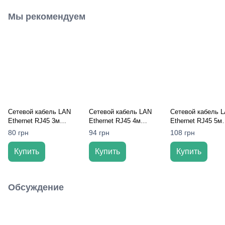
Мы рекомендуем
Сетевой кабель LAN
Сетевой кабель LAN
Сетевой кабель 
Ethernet RJ45 3м
Ethernet RJ45 4м
Ethernet RJ45 5м
CAT5e Серый
CAT5e Серый
CAT5e Серый
80 грн
94 грн
108 грн
Купить
Купить
Купить
Обсуждение