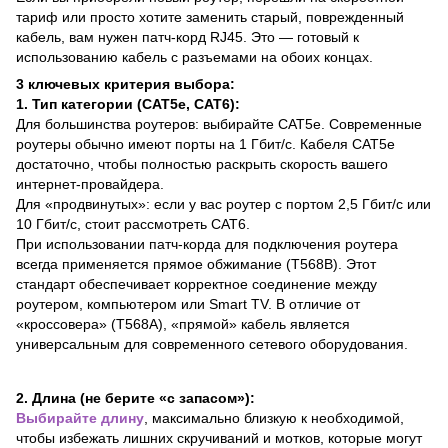
тариф или просто хотите заменить старый, поврежденный
кабель, вам нужен патч-корд RJ45. Это — готовый к
использованию кабель с разъемами на обоих концах.
3 ключевых критерия выбора:
1. Тип категории (CAT5e, CAT6):
Для большинства роутеров: выбирайте CAT5e. Современные
роутеры обычно имеют порты на 1 Гбит/с. Кабеля CAT5e
достаточно, чтобы полностью раскрыть скорость вашего
интернет-провайдера.
Для «продвинутых»: если у вас роутер с портом 2,5 Гбит/с или
10 Гбит/с, стоит рассмотреть CAT6.
При использовании патч-корда для подключения роутера
всегда применяется прямое обжимание (T568B). Этот
стандарт обеспечивает корректное соединение между
роутером, компьютером или Smart TV. В отличие от
«кроссовера» (T568A), «прямой» кабель является
универсальным для современного сетевого оборудования.
2. Длина (не берите «с запасом»):
Выбирайте длину
, максимально близкую к необходимой,
чтобы избежать лишних скручиваний и мотков, которые могут