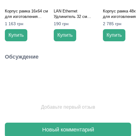
Корпус рамка 16х64 см
LAN Ethernet
Корпус рамка 48х
для изготовления
Удлинитель 32 см
для изготовления
светодиодных экранов
(RJ45): Для
светодиодных эк
1 163 грн
190 грн
2 785 грн
– Dvorik Led
контроллеров, PoE и
– Dvorik Led
промышленной
Купить
Купить
Купить
коммутации
Обсуждение
Добавьте первый отзыв
Новый комментарий