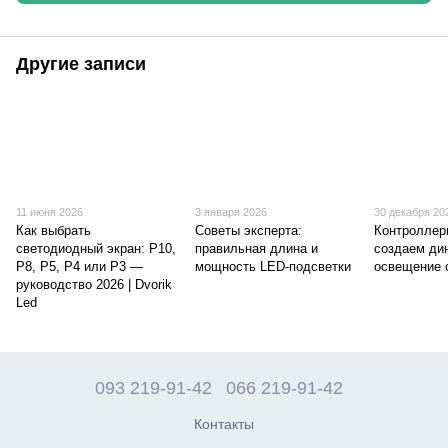
Другие записи
11 июня 2026
3 января 2026
30 декабря 20
Как выбрать
Советы эксперта:
Контроллер
светодиодный экран: P10,
правильная длина и
создаем ди
P8, P5, P4 или P3 —
мощность LED-подсветки
освещение 
руководство 2026 | Dvorik
Led
093 219-91-42
066 219-91-42
Контакты