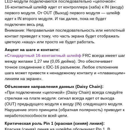
LED-модули подключаются последовательно «цепочкой»:
16-контактный шлейф идет от контроллера (хаба) к IN (входу)
первого модуля. От OUT (Выход) первого модуля — шлейф
идет к IN второго модуля. И так далее, пока не будет
подключен весь ряд.
Внимание: Неправильная последовательность или неплотный
контакт приведет к тому, что часть экрана будет отображать
цветную «кашу» или просто не будет работать.
Акцент на шаге и контакте:
«
Стандартный 16-контактный шлейф
FRC всегда имеет шаг
между жилами 1,27 мм (0,05 дюйма). Это обеспечивает
точное соединение с IDC-16 разъемом. Любое отклонение
шага может привести к ненадежному контакту и «плавающим»
линиям на экране».
Объяснение направления данных (Daisy Chain):
«При подключении «цепочкой» (Daisy Chain) всегда следуйте
стрелкам на плате модуля: сигнал всегда идет от выхода
(OUT) предыдущего модуля к входу (IN) следующего модуля.
Нарушение этого принципа (обратная полярность) приводит к
неработоспособности всей цепи.
Критическая роль Pin 1 (красная (синяя) линия):
Красная (синяя) линия на шлейфе обозначает Pin 1. В