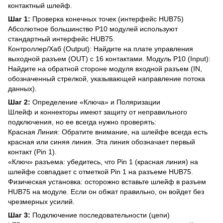
контактный шлейф.
Шаг 1:
Проверка конечных точек (интерфейс HUB75)
Абсолютное большинство P10 модулей используют
стандартный интерфейс HUB75.
Контроллер/Хаб (Output): Найдите на плате управления
выходной разъем (OUT) с 16 контактами. Модуль P10 (Input):
Найдите на обратной стороне модуля входной разъем (IN,
обозначенный стрелкой, указывающей направление потока
данных).
Шаг 2:
Определение «Ключа» и Поляризации
Шлейф и коннекторы имеют защиту от неправильного
подключения, но ее всегда нужно проверять:
Красная Линия: Обратите внимание, на шлейфе всегда есть
красная или синяя линия. Эта линия обозначает первый
контакт (Pin 1).
«Ключ» разъема: убедитесь, что Pin 1 (красная линия) на
шлейфе совпадает с отметкой Pin 1 на разъеме HUB75.
Физическая установка: осторожно вставьте шлейф в разъем
HUB75 на модуле. Если он обжат правильно, он войдет без
чрезмерных усилий.
Шаг 3:
Подключение последовательности (цепи)